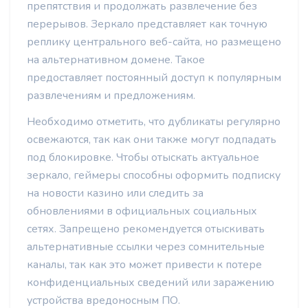
препятствия и продолжать развлечение без
перерывов. Зеркало представляет как точную
реплику центрального веб-сайта, но размещено
на альтернативном домене. Такое
предоставляет постоянный доступ к популярным
развлечениям и предложениям.
Необходимо отметить, что дубликаты регулярно
освежаются, так как они также могут подпадать
под блокировке. Чтобы отыскать актуальное
зеркало, геймеры способны оформить подписку
на новости казино или следить за
обновлениями в официальных социальных
сетях. Запрещено рекомендуется отыскивать
альтернативные ссылки через сомнительные
каналы, так как это может привести к потере
конфиденциальных сведений или заражению
устройства вредоносным ПО.