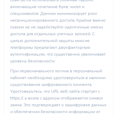
советуется использовать сложные пароли,
включающие сочетание букв, чисел и
спецсимволов. Данное минимизирует риск
несанкционированного доступа. Крайне важно:
совсем не не задействуйте идентичные ключи
доступа для отдельных учетных записей. С
целью дополнительной защиты многие
платформы предлагают двухфакторную
аутентификацию, что существенно увеличивает
уровень безопасности.
При первоначального логина в персональный
кабинет необходимо удостовериться в наличии
существование шифрованного коннекта.
Удостоверьтесь, что URL веб-сайта стартует с
https://, а возле с адресом отображается символ
замка. Это подтверждает о зашифровке данных
и обеспечении безопасности информации от