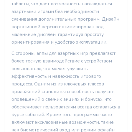
таблеты, что дает возможность наслаждаться
азартными играми без необходимости
скачивания дополнительных программ. Дизайн
портативной версии оптимизирован под
маленькие дисплеи, гарантируя простоту
ориентирования и удобство эксплуатации.
С стороны, аппы для азартных игр предлагают
более тесную взаимодействие с устройством
пользователя, что может улучшить
эффективность и надежность игрового
процесса. Одним из из ключевых плюсов
приложений становится способность получать
оповещений о свежих акциях и бонусах, что
обеспечивает пользователям всегда оставаться в
курсе событий. Кроме того, программы часто
включают эксклюзивные возможности, такие
как биометрический вход или режим офлайн