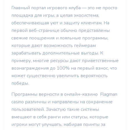
Главный портал игрового клуба — это не просто
площадка для игры, а целая экосистема,
обеспечивающая уют и защиту клиентам. На
первой веб-странице обычно представлены
свежие поощрения и лояльные программы,
которые дают возможность геймерам
зарабатывать дополнительные выгоды. К
примеру, многие ресурсы дают приветственные
вознаграждения до 100% на первый взнос, что
может существенно увеличить вероятность
победы.
Программы верности в онлайн-казино Flagman
casino различны и направлены на сохранение
пользователей. Зачастую такие системы
вмещают в себя ранги или статусы, которые
игроки могут улучшать, набирая поинты за