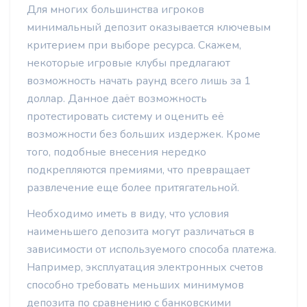
Для многих большинства игроков
минимальный депозит оказывается ключевым
критерием при выборе ресурса. Скажем,
некоторые игровые клубы предлагают
возможность начать раунд всего лишь за 1
доллар. Данное даёт возможность
протестировать систему и оценить её
возможности без больших издержек. Кроме
того, подобные внесения нередко
подкрепляются премиями, что превращает
развлечение еще более притягательной.
Необходимо иметь в виду, что условия
наименьшего депозита могут различаться в
зависимости от используемого способа платежа.
Например, эксплуатация электронных счетов
способно требовать меньших минимумов
депозита по сравнению с банковскими