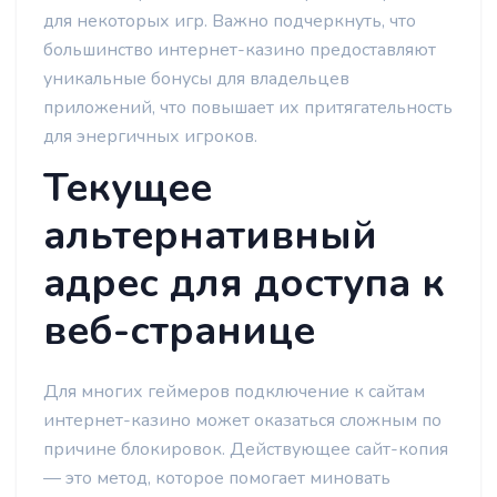
для некоторых игр. Важно подчеркнуть, что
большинство интернет-казино предоставляют
уникальные бонусы для владельцев
приложений, что повышает их притягательность
для энергичных игроков.
Текущее
альтернативный
адрес для доступа к
веб-странице
Для многих геймеров подключение к сайтам
интернет-казино может оказаться сложным по
причине блокировок. Действующее сайт-копия
— это метод, которое помогает миновать