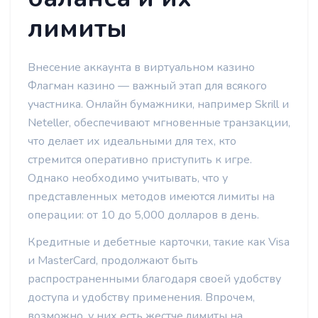
лимиты
Внесение аккаунта в виртуальном казино
Флагман казино — важный этап для всякого
участника. Онлайн бумажники, например Skrill и
Neteller, обеспечивают мгновенные транзакции,
что делает их идеальными для тех, кто
стремится оперативно приступить к игре.
Однако необходимо учитывать, что у
представленных методов имеются лимиты на
операции: от 10 до 5,000 долларов в день.
Кредитные и дебетные карточки, такие как Visa
и MasterCard, продолжают быть
распространенными благодаря своей удобству
доступа и удобству применения. Впрочем,
возможно, у них есть жестче лимиты на