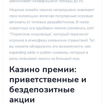
увеличивает коэффициент победы до x5.
Модные онлайн-казино непрерывно освежают
свои коллекции, включая популярные игровые
автоматы от топовых разработчиков. В числе
известных игр вдобавок можно упомянуть слот
“Пиратские сокровища”, который переносит
игроков в атмосферу океанских странствий. Тут
вы можете обнаружить эти возможности, как
expanding wilds и scatter-символы, которые в
разы повышают шансы на большой куш.
Казино премии:
приветственные и
бездепозитные
акции