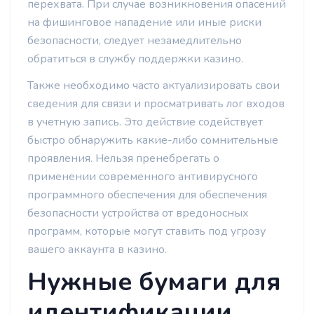
перехвата. При случае возникновения опасений
на фишинговое нападение или иные риски
безопасности, следует незамедлительно
обратиться в службу поддержки казино.
Также необходимо часто актуализировать свои
сведения для связи и просматривать лог входов
в учетную запись. Это действие содействует
быстро обнаружить какие-либо сомнительные
проявления. Нельзя пренебрегать о
применении современного антивирусного
программного обеспечения для обеспечения
безопасности устройства от вредоносных
программ, которые могут ставить под угрозу
вашего аккаунта в казино.
Нужные бумаги для
идентификации