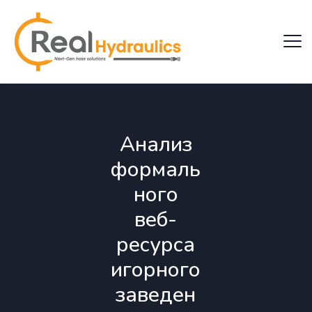
Анализ
формаль
ного
веб-
ресурса
игорного
заведен