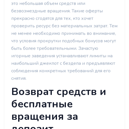
это небольшая объем средств или
безвозмездные вращения. Такие оферты
прекрасно сгодятся для тех, кто хочет
проверить ресурс без материальных затрат. Тем
не менее необходимо принимать во внимание,
что условия прокрутки подобных бонусов могут
быть более требовательными. Зачастую
игорные заведения устанавливают лимиты на
наибольший джекпот с бездепа и предъявляют
соблюдения конкретных требований для его
снятия.
Возврат средств и
бесплатные
вращения за
депозит.