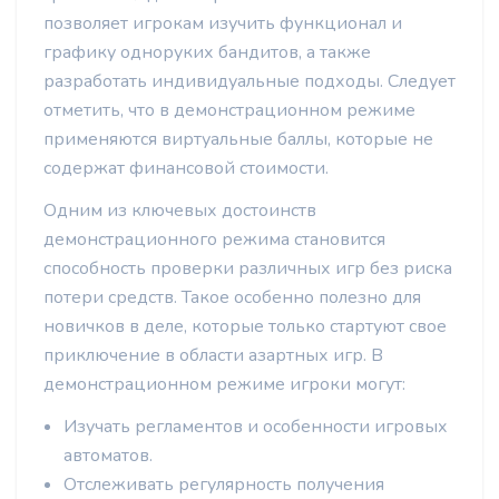
позволяет игрокам изучить функционал и
графику одноруких бандитов, а также
разработать индивидуальные подходы. Следует
отметить, что в демонстрационном режиме
применяются виртуальные баллы, которые не
содержат финансовой стоимости.
Одним из ключевых достоинств
демонстрационного режима становится
способность проверки различных игр без риска
потери средств. Такое особенно полезно для
новичков в деле, которые только стартуют свое
приключение в области азартных игр. В
демонстрационном режиме игроки могут:
Изучать регламентов и особенности игровых
автоматов.
Отслеживать регулярность получения