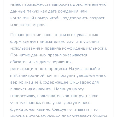
имеют возможность запросить дополнительную
данные, такую как дата рождения или
контактный номер, чтобы подтвердить возраст
и личность игрока.
По завершении заполнения всех указанных
форм, следует внимательно изучить условия
использования и правила конфиденциальности.
Принятие данных правил оказывается
обязательным для завершения
регистрационного процесса. На указанный e-
mail электронной почты поступит уведомление с
верификацией, содержащее URL-адрес для
включения аккаунта. Щелкнув на эту
гиперссылку, пользователь активирует свою
учетную запись и получает доступ к весь
функционал казино. Следует учитывать, что
многие интернет-казино предоставляют бонусы