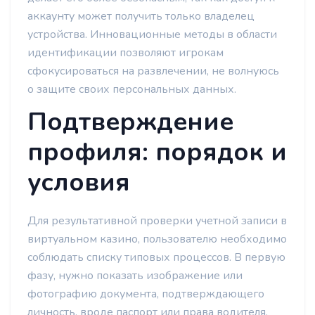
аккаунту может получить только владелец
устройства. Инновационные методы в области
идентификации позволяют игрокам
сфокусироваться на развлечении, не волнуюсь
о защите своих персональных данных.
Подтверждение
профиля: порядок и
условия
Для результативной проверки учетной записи в
виртуальном казино, пользователю необходимо
соблюдать списку типовых процессов. В первую
фазу, нужно показать изображение или
фотографию документа, подтверждающего
личность, вроде паспорт или права водителя.