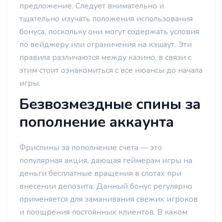
предложение. Следует внимательно и
тщательно изучать положения использования
бонуса, поскольку они могут содержать условия
по вейджеру или ограничения на кэшаут. Эти
правила различаются между казино, в связи с
этим стоит ознакомиться с все нюансы до начала
игры.
Безвозмездные спины за
пополнение аккаунта
Фриспины за пополнение счета — это
популярная акция, дающая геймерам игры на
деньги бесплатные вращения в слотах при
внесении депозита. Данный бонус регулярно
применяется для заманивания свежих игроков
и поощрения постоянных клиентов. В каком