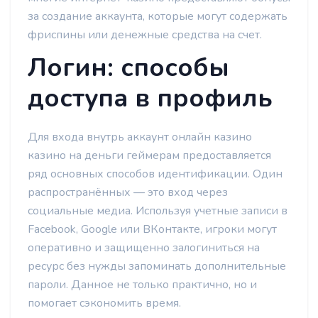
за создание аккаунта, которые могут содержать
фриспины или денежные средства на счет.
Логин: способы
доступа в профиль
Для входа внутрь аккаунт онлайн казино
казино на деньги геймерам предоставляется
ряд основных способов идентификации. Один
распространённых — это вход через
социальные медиа. Используя учетные записи в
Facebook, Google или ВКонтакте, игроки могут
оперативно и защищенно залогиниться на
ресурс без нужды запоминать дополнительные
пароли. Данное не только практично, но и
помогает сэкономить время.