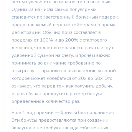
весьма увеличить возможности на выигрыш.
Одним из из числа самых популярных
становится приветственный бонусный подарок,
предоставляемый первым геймерам во время
регистрации. Обычно приз составляет в
пределах от 100% и до 200% с стартового
депозита, что дает возможность начать игру с
удвоенной суммой на счету. Впрочем важно
принимать во внимание требование по
отыгрышу — правило по выполнению условий,
которое может колебаться от 20x до 50x. Это
означает, что перед тем как получить добычу,
игрок обязан прокрутить размер бонуса
определенное количество раз.
Ещё 1 вид премий — бонусы без пополнения.
Эти бонусы предоставляются при создании
аккаунта и не требуют вклада собственных