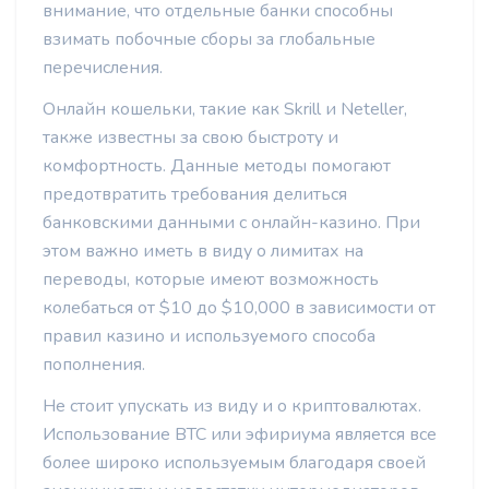
внимание, что отдельные банки способны
взимать побочные сборы за глобальные
перечисления.
Онлайн кошельки, такие как Skrill и Neteller,
также известны за свою быстроту и
комфортность. Данные методы помогают
предотвратить требования делиться
банковскими данными с онлайн-казино. При
этом важно иметь в виду о лимитах на
переводы, которые имеют возможность
колебаться от $10 до $10,000 в зависимости от
правил казино и используемого способа
пополнения.
Не стоит упускать из виду и о криптовалютах.
Использование BTC или эфириума является все
более широко используемым благодаря своей