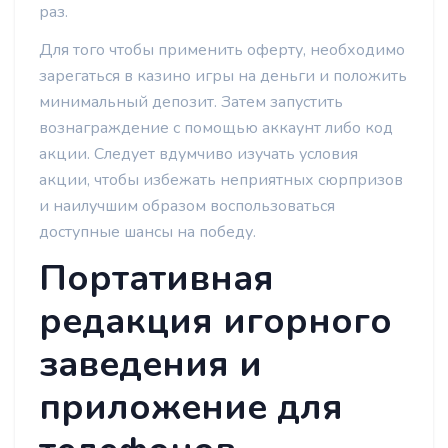
раз.
Для того чтобы применить оферту, необходимо
зарегаться в казино игры на деньги и положить
минимальный депозит. Затем запустить
вознаграждение с помощью аккаунт либо код
акции. Следует вдумчиво изучать условия
акции, чтобы избежать неприятных сюрпризов
и наилучшим образом воспользоваться
доступные шансы на победу.
Портативная
редакция игорного
заведения и
приложение для