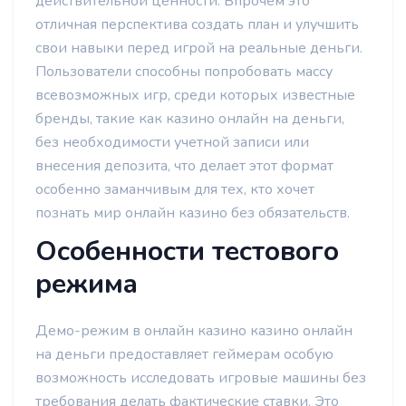
действительной ценности. Впрочем это
отличная перспектива создать план и улучшить
свои навыки перед игрой на реальные деньги.
Пользователи способны попробовать массу
всевозможных игр, среди которых известные
бренды, такие как казино онлайн на деньги,
без необходимости учетной записи или
внесения депозита, что делает этот формат
особенно заманчивым для тех, кто хочет
познать мир онлайн казино без обязательств.
Особенности тестового
режима
Демо-режим в онлайн казино казино онлайн
на деньги предоставляет геймерам особую
возможность исследовать игровые машины без
требования делать фактические ставки. Это