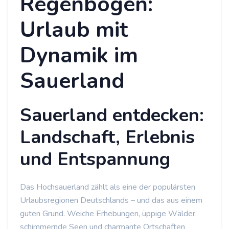
Regenbogen:
Urlaub mit
Dynamik im
Sauerland
Sauerland entdecken:
Landschaft, Erlebnis
und Entspannung
Das Hochsauerland zählt als eine der populärsten
Urlaubsregionen Deutschlands – und das aus einem
guten Grund. Weiche Erhebungen, üppige Wälder,
schimmernde Seen und charmante Ortschaften