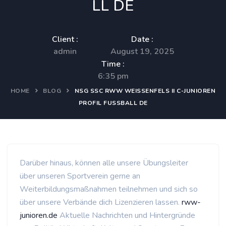
LL DE
Client :
Date :
admin
August 19, 2025
Time :
6:35 pm
HOME
BLOG
NSG SSC RWW WEISSENFELS II C-JUNIOREN P
ROFIL FUSSBALL DE
Darüber hinaus, können alle unsere Übungsleiter
über unseren Sportverein gerne an
Weiterbildungsmaßnahmen teilnehmen und sich so
über unsere Verbände dich Lizenzieren lassen.
rww-
junioren.de
Aktuelle Nachrichten und Hintergründe