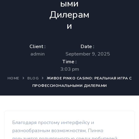
ыми
Дилерам
и
Client :
Date :
admin
September 9, 2025
Time :
3:03 pm
HOME
BLOG
ЖИВОЕ PINKO CASINO: РЕАЛЬНАЯ ИГРА С
ПРОФЕССИОНАЛЬНЫМИ ДИЛЕРАМИ
Благодаря простому интерфейсу и
разнообразным возможностям, Пинко
пользуется популярностью среди любителей