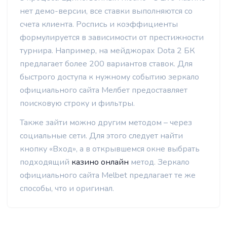
нет демо-версии, все ставки выполняются со
счета клиента. Роспись и коэффициенты
формулируется в зависимости от престижности
турнира. Например, на мейджорах Dota 2 БК
предлагает более 200 вариантов ставок. Для
быстрого доступа к нужному событию зеркало
официального сайта Мелбет предоставляет
поисковую строку и фильтры.
Также зайти можно другим методом – через
социальные сети. Для этого следует найти
кнопку «Вход», а в открывшемся окне выбрать
подходящий
казино онлайн
метод. Зеркало
официального сайта Melbet предлагает те же
способы, что и оригинал.