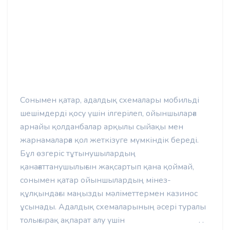
казинолар олардың ерекшеліктерін, оқиғаларын
және жарнамаларын нақты уақытта, жас
демографияны қызықтырады. Мысалы, Лас-
Вегастағы Беллагио Инстаграмдағы инстаграмды
сәтті қолданды, оның қымбат құрбандықтарын
атап, табанды трафик пен брендтің адалдығы
артады.
Сонымен қатар, адалдық схемалары мобильді
шешімдерді қосу үшін ілгерілеп, ойыншыларға
арнайы қолданбалар арқылы сыйақы мен
жарнамаларға қол жеткізуге мүмкіндік береді.
Бұл өзгеріс тұтынушылардың
қанағаттанушылығын жақсартып қана қоймай,
сонымен қатар ойыншылардың мінез-
құлқындағы маңызды мәліметтермен казинос
ұсынады. Адалдық схемаларының әсері туралы
толығырақ ақпарат алу үшін
Нью-Йорк Timese
. .