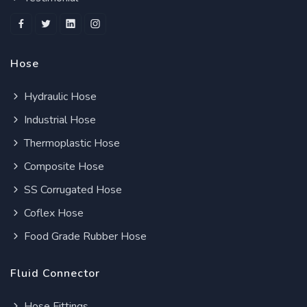
Hose
Hydraulic Hose
Industrial Hose
Thermoplastic Hose
Composite Hose
SS Corrugated Hose
Coflex Hose
Food Grade Rubber Hose
Fluid Connector
Hose Fittings