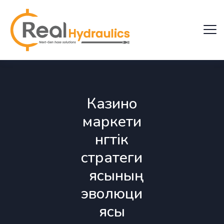
Казино
маркети
нгтік
стратеги
ясының
эволюци
ясы