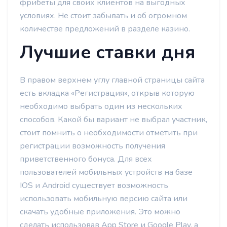
фрибеты для своих клиентов на выгодных
условиях. Не стоит забывать и об огромном
количестве предложений в разделе казино.
Лучшие ставки дня
В правом верхнем углу главной страницы сайта
есть вкладка «Регистрация», открыв которую
необходимо выбрать один из нескольких
способов. Какой бы вариант не выбрал участник,
стоит помнить о необходимости отметить при
регистрации возможность получения
приветственного бонуса. Для всех
пользователей мобильных устройств на базе
IOS и Android существует возможность
использовать мобильную версию сайта или
скачать удобные приложения. Это можно
сделать использовав App Store и Google Play, а