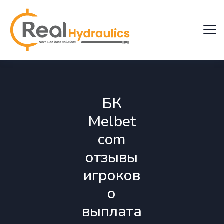
БК
Melbet
com
отзывы
игроков
о
выплата