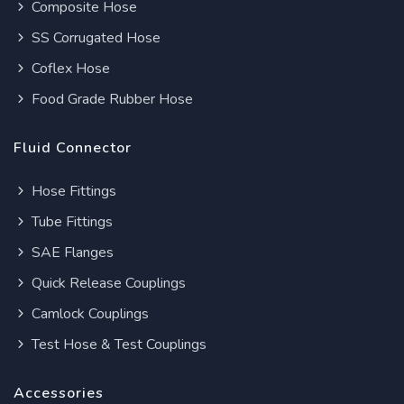
Composite Hose
SS Corrugated Hose
Coflex Hose
Food Grade Rubber Hose
Fluid Connector
Hose Fittings
Tube Fittings
SAE Flanges
Quick Release Couplings
Camlock Couplings
Test Hose & Test Couplings
Accessories