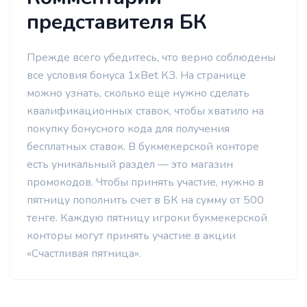
представителя БК
Прежде всего убедитесь, что верно соблюдены
все условия бонуса 1хBet КЗ. На странице
можно узнать, сколько еще нужно сделать
квалификационных ставок, чтобы хватило на
покупку бонусного кода для получения
бесплатных ставок. В букмекерской конторе
есть уникальный раздел — это магазин
промокодов. Чтобы принять участие, нужно в
пятницу пополнить счет в БК на сумму от 500
тенге. Каждую пятницу игроки букмекерской
конторы могут принять участие в акции
«Счастливая пятница».