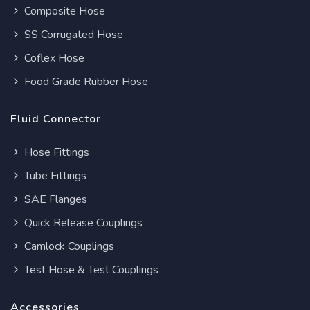
Composite Hose
SS Corrugated Hose
Coflex Hose
Food Grade Rubber Hose
Fluid Connector
Hose Fittings
Tube Fittings
SAE Flanges
Quick Release Couplings
Camlock Couplings
Test Hose & Test Couplings
Accessories