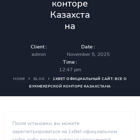
конторе
Казахста
на
Client :
Date :
admin
November 5, 2025
Time :
12:47 pm
HOME
BLOG
1XBET ОФИЦИАЛЬНЫЙ САЙТ: ВСЕ О
БУКМЕКЕРСКОЙ КОНТОРЕ КАЗАХСТАНА
После установки, вы можете
зарегистрироваться на 1xBet официальном
сайте, либо воспользоваться упрощенной