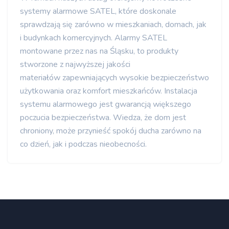
systemy alarmowe SATEL, które doskonale
sprawdzają się zarówno w mieszkaniach, domach, jak
i budynkach komercyjnych. Alarmy SATEL
montowane przez nas na Śląsku, to produkty
stworzone z najwyższej jakości
materiałów zapewniających wysokie bezpieczeństwo
użytkowania oraz komfort mieszkańców. Instalacja
systemu alarmowego jest gwarancją większego
poczucia bezpieczeństwa. Wiedza, że dom jest
chroniony, może przynieść spokój ducha zarówno na
co dzień, jak i podczas nieobecności.