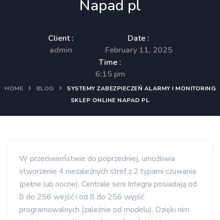
Napad pl
Client :
Date :
admin
February 11, 2025
Time :
6:15 pm
HOME
BLOG
SYSTEMY ZABEZPIECZEŃ ALARMY I MONITORING
SKLEP ONLINE NAPAD PL
W przeciwieństwie do poprzedniej, umożliwia
stworzenie 4 niezależnych stref z 2 typami czuwania
(pełne lub nocne). Centrale serii Integra posiadają od
8 do 256 wejść i od 8 do 256 wyjść
programowalnych (zależnie od modelu). Dzięki nim