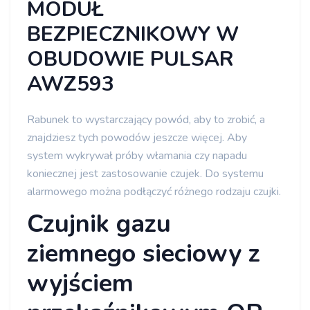
MODUŁ
BEZPIECZNIKOWY W
OBUDOWIE PULSAR
AWZ593
Rabunek to wystarczający powód, aby to zrobić, a
znajdziesz tych powodów jeszcze więcej. Aby
system wykrywał próby włamania czy napadu
koniecznej jest zastosowanie czujek. Do systemu
alarmowego można podłączyć różnego rodzaju czujki.
Czujnik gazu
ziemnego sieciowy z
wyjściem