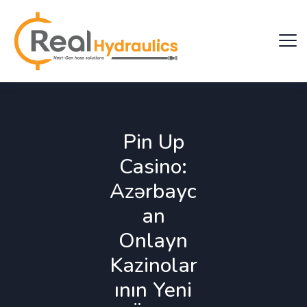
Pin Up
Casino:
Azərbayc
an
Onlayn
Kazinolar
ının Yeni