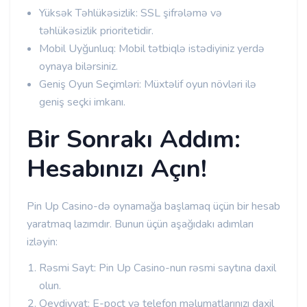
Yüksək Təhlükəsizlik: SSL şifrələmə və
təhlükəsizlik prioritetidir.
Mobil Uyğunluq: Mobil tətbiqlə istədiyiniz yerdə
oynaya bilərsiniz.
Geniş Oyun Seçimləri: Müxtəlif oyun növləri ilə
geniş seçki imkanı.
Bir Sonrakı Addım:
Hesabınızı Açın!
Pin Up Casino-də oynamağa başlamaq üçün bir hesab
yaratmaq lazımdır. Bunun üçün aşağıdakı adımları
izləyin:
Rəsmi Sayt: Pin Up Casino-nun rəsmi saytına daxil
olun.
Qeydiyyat: E-poçt və telefon məlumatlarınızı daxil