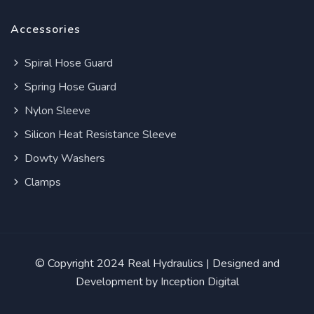
Accessories
Spiral Hose Guard
Spring Hose Guard
Nylon Sleeve
Silicon Heat Resistance Sleeve
Dowty Washers
Clamps
© Copyright 2024
Real Hydraulics
| Designed and
Development by
Inception Digital