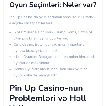
Oyun Seçimləri: Nələr var?
Pin Up Casino-da oyun seçimləri sonsuzdur. Burada
aşağıdakıları tapa bilərsiniz:
Slots: Yüzlərlə slot oyunu, Turbo Gems, Gates of
Olympus kimi məşhur oyunlar var.
Canlı Casino: Bütün dünyadan canlı dilerlərlə
oynaya biləcəyiniz bir mühit.
Masa Oyunları: Blackjack, rulet və poker kimi klasik
oyunlar da mövcuddur.
Bonus Oyunları: Xüsusi bonusları olan oyunlar,
oyunu daha da maraqlı edir.
Pin Up Casino-nun
Problemləri və Həll