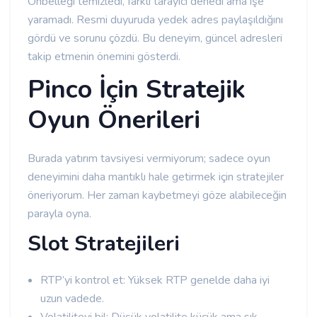
Önbelleği temizledi, farklı tarayıcı denedi ama işe
yaramadı. Resmi duyuruda yedek adres paylaşıldığını
gördü ve sorunu çözdü. Bu deneyim, güncel adresleri
takip etmenin önemini gösterdi.
Pinco İçin Stratejik
Oyun Önerileri
Burada yatırım tavsiyesi vermiyorum; sadece oyun
deneyimini daha mantıklı hale getirmek için stratejiler
öneriyorum. Her zaman kaybetmeyi göze alabileceğin
parayla oyna.
Slot Stratejileri
RTP’yi kontrol et: Yüksek RTP genelde daha iyi
uzun vadede.