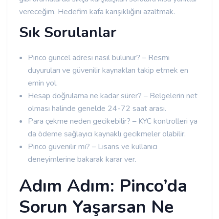
vereceğim. Hedefim kafa karışıklığını azaltmak.
Sık Sorulanlar
Pinco güncel adresi nasıl bulunur? – Resmi
duyuruları ve güvenilir kaynakları takip etmek en
emin yol.
Hesap doğrulama ne kadar sürer? – Belgelerin net
olması halinde genelde 24-72 saat arası.
Para çekme neden gecikebilir? – KYC kontrolleri ya
da ödeme sağlayıcı kaynaklı gecikmeler olabilir.
Pinco güvenilir mi? – Lisans ve kullanıcı
deneyimlerine bakarak karar ver.
Adım Adım: Pinco’da
Sorun Yaşarsan Ne