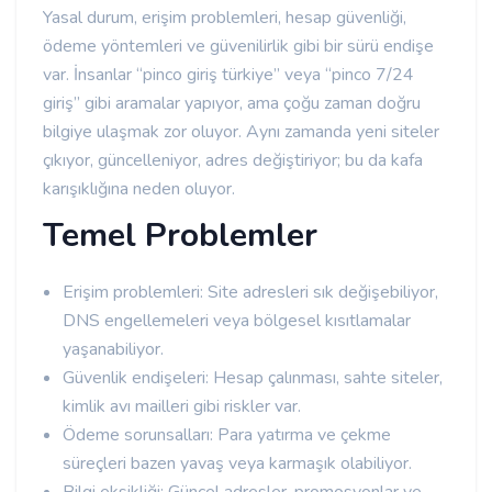
Yasal durum, erişim problemleri, hesap güvenliği,
ödeme yöntemleri ve güvenilirlik gibi bir sürü endişe
var. İnsanlar “pinco giriş türkiye” veya “pinco 7/24
giriş” gibi aramalar yapıyor, ama çoğu zaman doğru
bilgiye ulaşmak zor oluyor. Aynı zamanda yeni siteler
çıkıyor, güncelleniyor, adres değiştiriyor; bu da kafa
karışıklığına neden oluyor.
Temel Problemler
Erişim problemleri: Site adresleri sık değişebiliyor,
DNS engellemeleri veya bölgesel kısıtlamalar
yaşanabiliyor.
Güvenlik endişeleri: Hesap çalınması, sahte siteler,
kimlik avı mailleri gibi riskler var.
Ödeme sorunsalları: Para yatırma ve çekme
süreçleri bazen yavaş veya karmaşık olabiliyor.