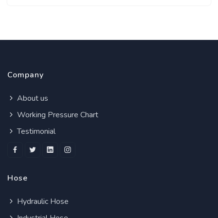
Company
About us
Working Pressure Chart
Testimonial
Hose
Hydraulic Hose