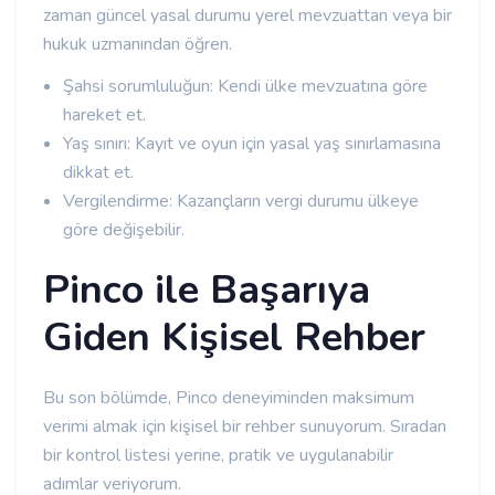
zaman güncel yasal durumu yerel mevzuattan veya bir
hukuk uzmanından öğren.
Şahsi sorumluluğun: Kendi ülke mevzuatına göre
hareket et.
Yaş sınırı: Kayıt ve oyun için yasal yaş sınırlamasına
dikkat et.
Vergilendirme: Kazançların vergi durumu ülkeye
göre değişebilir.
Pinco ile Başarıya
Giden Kişisel Rehber
Bu son bölümde, Pinco deneyiminden maksimum
verimi almak için kişisel bir rehber sunuyorum. Sıradan
bir kontrol listesi yerine, pratik ve uygulanabilir
adımlar veriyorum.