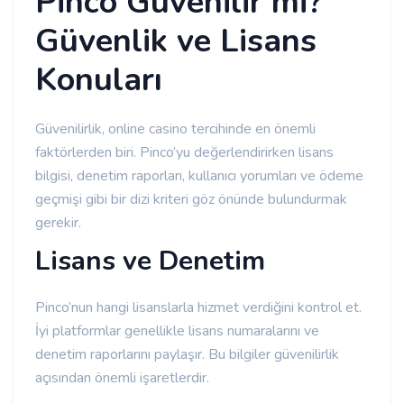
Pinco Güvenilir mi?
Güvenlik ve Lisans
Konuları
Güvenilirlik, online casino tercihinde en önemli
faktörlerden biri. Pinco’yu değerlendirirken lisans
bilgisi, denetim raporları, kullanıcı yorumları ve ödeme
geçmişi gibi bir dizi kriteri göz önünde bulundurmak
gerekir.
Lisans ve Denetim
Pinco’nun hangi lisanslarla hizmet verdiğini kontrol et.
İyi platformlar genellikle lisans numaralarını ve
denetim raporlarını paylaşır. Bu bilgiler güvenilirlik
açısından önemli işaretlerdir.