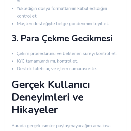
ol.
Yüklediğin dosya formatlarının kabul edildiğini
kontrol et.
Müşteri desteğiyle belge gönderimini teyit et.
3. Para Çekme Gecikmesi
Çekim prosedürünü ve beklenen süreyi kontrol et.
KYC tamamlandı mı, kontrol et.
Destek talebi aç ve işlem numarası iste.
Gerçek Kullanıcı
Deneyimleri ve
Hikayeler
Burada gerçek isimler paylaşmayacağım ama kısa