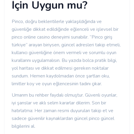
İçin Uygun mu?
Pinco, doğru beklentilerle yaklaşıldığında ve
güvenliğe dikkat edildiğinde eğlenceli ve işlevsel bir
pinco online casino deneyimi sunabilir. “Pinco giriş
türkiye” arayan biriysen, güncel adresleri takip etmeli,
kullanıcı güvenliğine önem vermeli ve sorumlu oyun
kurallarını uygulamalısın. Bu yazıda bolca pratik bilgi,
yol haritası ve dikkat edilmesi gereken noktalar
sundum. Hemen kaydolmadan önce şartları oku,
limitler koy ve oyun eğlencesinin tadını çıkar.
Umarım bu rehber faydalı olmuştur. Güvenli oyunlar,
iyi şanslar ve aklı selim kararlar dilerim. Son bir
hatırlatma: Her zaman resmi duyuruları takip et ve
sadece güvenilir kaynaklardan güncel pinco güncel
bilgilerini al.