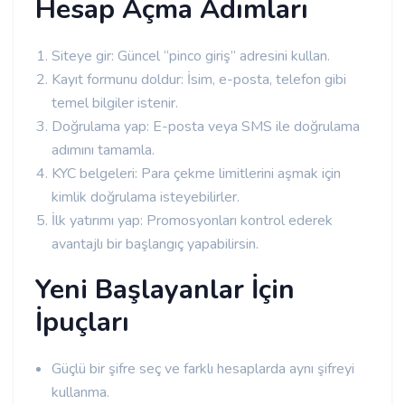
Hesap Açma Adımları
Siteye gir: Güncel “pinco giriş” adresini kullan.
Kayıt formunu doldur: İsim, e-posta, telefon gibi
temel bilgiler istenir.
Doğrulama yap: E-posta veya SMS ile doğrulama
adımını tamamla.
KYC belgeleri: Para çekme limitlerini aşmak için
kimlik doğrulama isteyebilirler.
İlk yatırımı yap: Promosyonları kontrol ederek
avantajlı bir başlangıç yapabilirsin.
Yeni Başlayanlar İçin
İpuçları
Güçlü bir şifre seç ve farklı hesaplarda aynı şifreyi
kullanma.