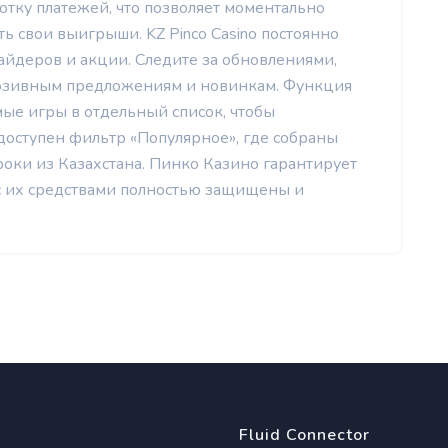
ботку платежей, что позволяет моментально
ть свои выигрыши. KZ Pinco Casino постоянно
вайдеров и акции. Следите за обновлениями,
люзивным предложениям и новинкам. Функция
ые игры в отдельный список, чтобы
 доступен фильтр «Популярное», где собраны
роки из Казахстана. Пинко Казино гарантирует
 с их средствами полностью защищены и
Fluid Connector