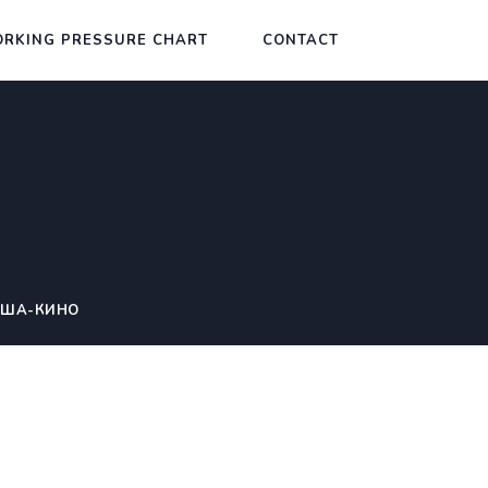
RKING PRESSURE CHART
CONTACT
ФИША-КИНО