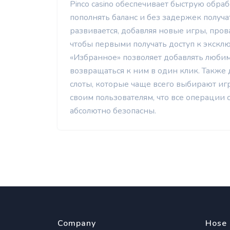
Pinco casino обеспечивает быструю обра
пополнять баланс и без задержек получа
развивается, добавляя новые игры, про
чтобы первыми получать доступ к экск
«Избранное» позволяет добавлять любим
возвращаться к ним в один клик. Также
слоты, которые чаще всего выбирают иг
своим пользователям, что все операции
абсолютно безопасны.
Company
Hose