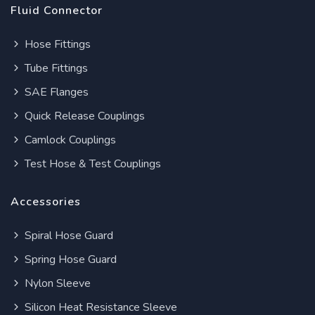
Fluid Connector
Hose Fittings
Tube Fittings
SAE Flanges
Quick Release Couplings
Camlock Couplings
Test Hose & Test Couplings
Accessories
Spiral Hose Guard
Spring Hose Guard
Nylon Sleeve
Silicon Heat Resistance Sleeve