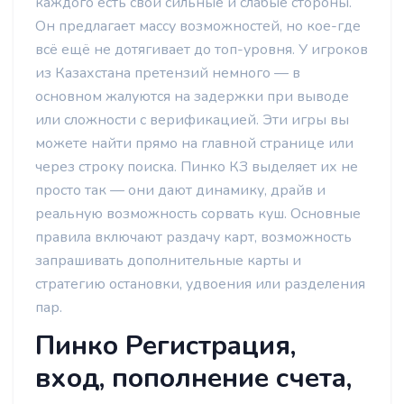
каждого есть свои сильные и слабые стороны.
Он предлагает массу возможностей, но кое-где
всё ещё не дотягивает до топ-уровня. У игроков
из Казахстана претензий немного — в
основном жалуются на задержки при выводе
или сложности с верификацией. Эти игры вы
можете найти прямо на главной странице или
через строку поиска. Пинко КЗ выделяет их не
просто так — они дают динамику, драйв и
реальную возможность сорвать куш. Основные
правила включают раздачу карт, возможность
запрашивать дополнительные карты и
стратегию остановки, удвоения или разделения
пар.
Пинко Регистрация,
вход, пополнение счета,