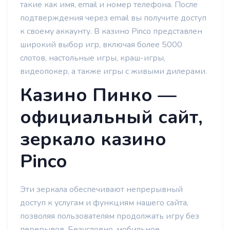
такие как имя, email и номер телефона. После
подтверждения через email вы получите доступ
к своему аккаунту. В казино Pinco представлен
широкий выбор игр, включая более 5000
слотов, настольные игры, краш-игры,
видеопокер, а также игры с живыми дилерами.
Казино Пинко —
официальный сайт,
зеркало казино
Pinco
Эти зеркала обеспечивают непрерывный
доступ к услугам и функциям нашего сайта,
позволяя пользователям продолжать игру без
перерывов. Безусловно, мобильное