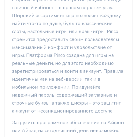
в личный кабинет – в правом верхнем углу.
Широкий ассортимент игр позволяет каждому
найти что-то по душе, будь то классические
слоты, настольные игры или краш-игры. Pinco
стремится предоставить своим пользователям
максимальный комфорт и удовольствие от
игры. Платформа Pinco создана для игры на
реальные деньги, но для этого необходимо
зарегистрироваться и войти в аккаунт. Правила
идентичны как на веб-версии, так и в
мобильном приложении. Придумайте
надежный пароль, содержащий заглавные и
строчные буквы, а также цифры – это защитит
аккаунт от несанкционированного доступа.
Загрузить программное обеспечение на Айфон
или Айпад на сегодняшний день невозможно.