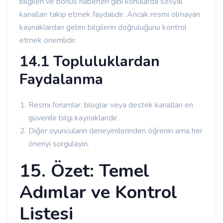
bilgileri ve bonus haberleri gibi konularda sosyal
kanalları takip etmek faydalıdır. Ancak resmi olmayan
kaynaklardan gelen bilgilerin doğruluğunu kontrol
etmek önemlidir.
14.1 Topluluklardan
Faydalanma
Resmi forumlar, bloglar veya destek kanalları en
güvenilir bilgi kaynaklarıdır.
Diğer oyuncuların deneyimlerinden öğrenin ama her
öneriyi sorgulayın.
15. Özet: Temel
Adımlar ve Kontrol
Listesi