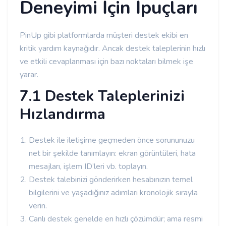
Deneyimi İçin İpuçları
PinUp gibi platformlarda müşteri destek ekibi en
kritik yardım kaynağıdır. Ancak destek taleplerinin hızlı
ve etkili cevaplanması için bazı noktaları bilmek işe
yarar.
7.1 Destek Taleplerinizi
Hızlandırma
Destek ile iletişime geçmeden önce sorununuzu
net bir şekilde tanımlayın: ekran görüntüleri, hata
mesajları, işlem ID’leri vb. toplayın.
Destek talebinizi gönderirken hesabınızın temel
bilgilerini ve yaşadığınız adımları kronolojik sırayla
verin.
Canlı destek genelde en hızlı çözümdür; ama resmi