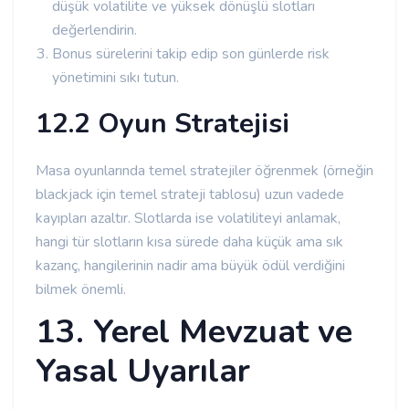
düşük volatilite ve yüksek dönüşlü slotları
değerlendirin.
Bonus sürelerini takip edip son günlerde risk
yönetimini sıkı tutun.
12.2 Oyun Stratejisi
Masa oyunlarında temel stratejiler öğrenmek (örneğin
blackjack için temel strateji tablosu) uzun vadede
kayıpları azaltır. Slotlarda ise volatiliteyi anlamak,
hangi tür slotların kısa sürede daha küçük ama sık
kazanç, hangilerinin nadir ama büyük ödül verdiğini
bilmek önemli.
13. Yerel Mevzuat ve
Yasal Uyarılar