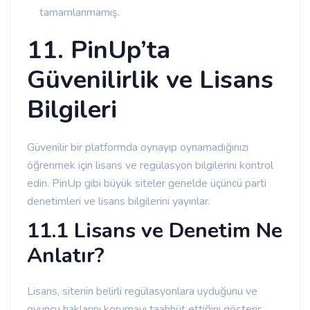
tamamlanmamış.
11. PinUp’ta
Güvenilirlik ve Lisans
Bilgileri
Güvenilir bir platformda oynayıp oynamadığınızı
öğrenmek için lisans ve regülasyon bilgilerini kontrol
edin. PinUp gibi büyük siteler genelde üçüncü parti
denetimleri ve lisans bilgilerini yayınlar.
11.1 Lisans ve Denetim Ne
Anlatır?
Lisans, sitenin belirli regülasyonlara uyduğunu ve
oyuncu haklarını korumayı taahhüt ettiğini gösterir.