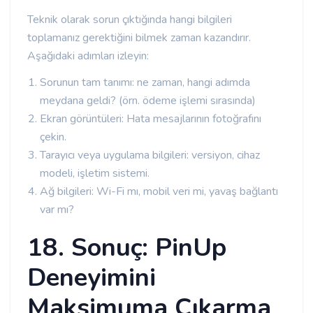
Teknik olarak sorun çıktığında hangi bilgileri
toplamanız gerektiğini bilmek zaman kazandırır.
Aşağıdaki adımları izleyin:
Sorunun tam tanımı: ne zaman, hangi adımda
meydana geldi? (örn. ödeme işlemi sırasında)
Ekran görüntüleri: Hata mesajlarının fotoğrafını
çekin.
Tarayıcı veya uygulama bilgileri: versiyon, cihaz
modeli, işletim sistemi.
Ağ bilgileri: Wi-Fi mı, mobil veri mi, yavaş bağlantı
var mı?
18. Sonuç: PinUp
Deneyimini
Maksimuma Çıkarma