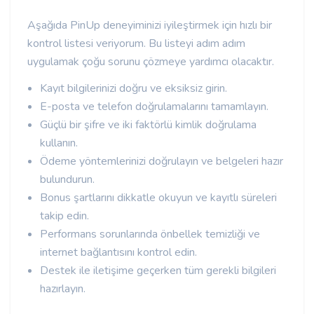
Aşağıda PinUp deneyiminizi iyileştirmek için hızlı bir
kontrol listesi veriyorum. Bu listeyi adım adım
uygulamak çoğu sorunu çözmeye yardımcı olacaktır.
Kayıt bilgilerinizi doğru ve eksiksiz girin.
E-posta ve telefon doğrulamalarını tamamlayın.
Güçlü bir şifre ve iki faktörlü kimlik doğrulama
kullanın.
Ödeme yöntemlerinizi doğrulayın ve belgeleri hazır
bulundurun.
Bonus şartlarını dikkatle okuyun ve kayıtlı süreleri
takip edin.
Performans sorunlarında önbellek temizliği ve
internet bağlantısını kontrol edin.
Destek ile iletişime geçerken tüm gerekli bilgileri
hazırlayın.