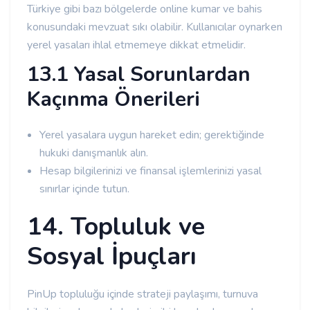
Türkiye gibi bazı bölgelerde online kumar ve bahis
konusundaki mevzuat sıkı olabilir. Kullanıcılar oynarken
yerel yasaları ihlal etmemeye dikkat etmelidir.
13.1 Yasal Sorunlardan
Kaçınma Önerileri
Yerel yasalara uygun hareket edin; gerektiğinde
hukuki danışmanlık alın.
Hesap bilgilerinizi ve finansal işlemlerinizi yasal
sınırlar içinde tutun.
14. Topluluk ve
Sosyal İpuçları
PinUp topluluğu içinde strateji paylaşımı, turnuva