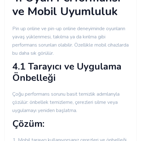
ve Mobil Uyumluluk
Pin up online ve pin-up online deneyiminde oyunların
yavaş yüklenmesi, takılma ya da kırılma gibi
performans sorunları olabilir. Özellikle mobil cihazlarda
bu daha sık görülür.
4.1 Tarayıcı ve Uygulama
Önbelleği
Çoğu performans sorunu basit temizlik adımlarıyla
çözülür: önbellek temizleme, çerezleri silme veya
uygulamayı yeniden başlatma.
Çözüm:
Mobil tarayıcı kullanıyorsanız çerezleri ve önbelleği