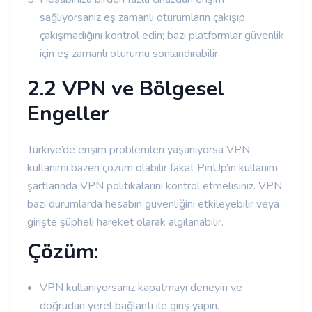
sağlıyorsanız eş zamanlı oturumların çakışıp
çakışmadığını kontrol edin; bazı platformlar güvenlik
için eş zamanlı oturumu sonlandırabilir.
2.2 VPN ve Bölgesel
Engeller
Türkiye’de erişim problemleri yaşanıyorsa VPN
kullanımı bazen çözüm olabilir fakat PinUp’ın kullanım
şartlarında VPN politikalarını kontrol etmelisiniz. VPN
bazı durumlarda hesabın güvenliğini etkileyebilir veya
girişte şüpheli hareket olarak algılanabilir.
Çözüm:
VPN kullanıyorsanız kapatmayı deneyin ve
doğrudan yerel bağlantı ile giriş yapın.