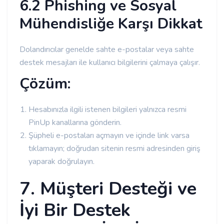
6.2 Phishing ve Sosyal
Mühendisliğe Karşı Dikkat
Dolandırıcılar genelde sahte e-postalar veya sahte
destek mesajları ile kullanıcı bilgilerini çalmaya çalışır.
Çözüm:
Hesabınızla ilgili istenen bilgileri yalnızca resmi
PinUp kanallarına gönderin.
Şüpheli e-postaları açmayın ve içinde link varsa
tıklamayın; doğrudan sitenin resmi adresinden giriş
yaparak doğrulayın.
7. Müşteri Desteği ve
İyi Bir Destek