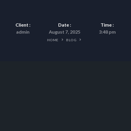
Client :
Date :
Time :
admin
August 7, 2025
3:48 pm
HOME
BLOG