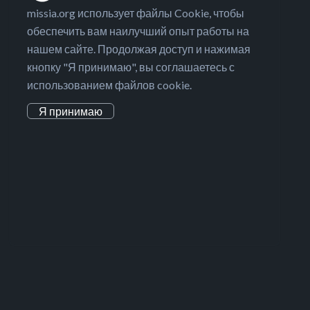
missia.org использует файлы Cookie, чтобы
обеспечить вам наилучший опыт работы на
нашем сайте. Продолжая доступ и нажимая
кнопку "Я принимаю", вы соглашаетесь с
использованием файлов cookie.
Я принимаю