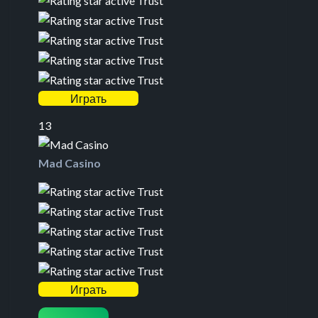
Играть
13
Mad Casino
Играть