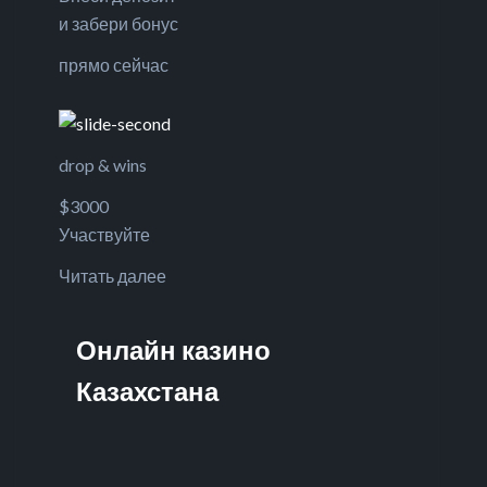
и забери бонус
СКАЧАТЬ ДЛЯ
прямо сейчас
IOS
drop & wins
$3000
Участвуйте
СКАЧАТЬ ДЛЯ
Читать далее
Android
Онлайн казино
Казахстана