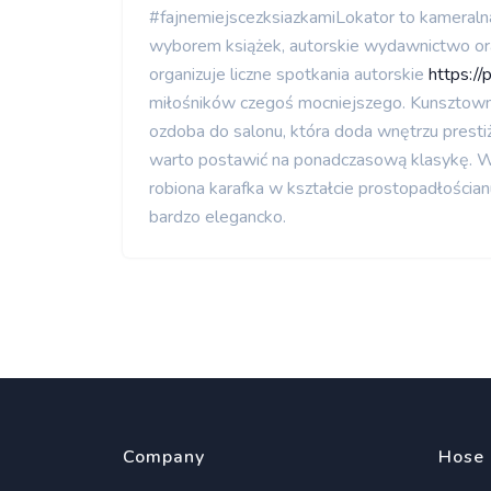
#fajnemiejscezksiazkamiLokator to kameralna
wyborem książek, autorskie wydawnictwo oraz
organizuje liczne spotkania autorskie
https://
miłośników czegoś mocniejszego. Kunsztowna 
ozdoba do salonu, która doda wnętrzu prest
warto postawić na ponadczasową klasykę. Wy
robiona karafka w kształcie prostopadłościa
bardzo elegancko.
Company
Hose