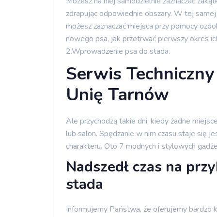
Możesz na niej samodzielnie zaznaczać zakątki
zdrapując odpowiednie obszary. W tej samej 
możesz zaznaczać miejsca przy pomocy ozdob
nowego psa, jak przetrwać pierwszy okres ich
2.Wprowadzenie psa do stada.
Serwis Techniczny
Unię Tarnów
Ale przychodzą takie dni, kiedy żadne miejsc
lub salon. Spędzanie w nim czasu staje się
charakteru. Oto 7 modnych i stylowych gadż
Nadszedł czas na prz
stada
Informujemy Państwa, że oferujemy bardzo k