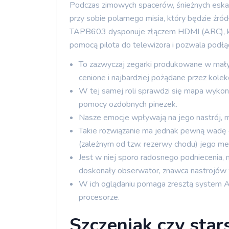
Podczas zimowych spacerów, śnieżnych eskap
przy sobie polarnego misia, który będzie źródł
TAPB603 dysponuje złączem HDMI (ARC), kt
pomocą pilota do telewizora i pozwala podłą
To zazwyczaj zegarki produkowane w małych
cenione i najbardziej pożądane przez kole
W tej samej roli sprawdzi się mapa wykona
pomocy ozdobnych pinezek.
Nasze emocje wpływają na jego nastrój, 
Takie rozwiązanie ma jednak pewną wadę –
(zależnym od tzw. rezerwy chodu) jego me
Jest w niej sporo radosnego podniecenia, 
doskonały obserwator, znawca nastrojów
W ich oglądaniu pomaga zresztą system A
procesorze.
Szczeniak czy star