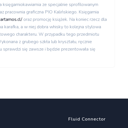
 księgarniokawiarnia ze specjalnie sprofilowanym
 pracownia graficzna PIO Kalińskiego. Księgarnia
partamos.cl/
oraz promocję książek. Na koniec rzecz dla
karafka, a w niej dobra whisky to kolejna stylowa
iżowego charakteru. W przypadku tego przedmiotu
konana z grubego szkła lub kryształu, ręcznie
nu sprawdzi się zawsze i będzie prezentowała się
Fluid Connector