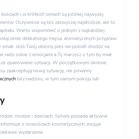
ościach i w krótkich seriach są później najwyżej
onerów. Oczywiście są też zazwyczaj najdroższe, ale to
kapitału. Warto wspomnieć o jednym z najbardziej
połączenie delikatnego mięsa, aromatycznych przypraw
smak. Jeśli Twój obecny pies nie potrafi chodzić na
 radzi sobie z emocjami a Ty marzysz o tym by miał
sze opanowanie sytuacji. W początkowym okresie,
psy zaakceptują nową sytuację, nie powinny
nicznych
bez nadzoru, w tym samym pokoju lub
zy
rodzie, modzie i dzieciach. Serwis posiada aktywne
informuje o nowościach kosmetycznych, inicjuje
ciekawe wydarzenia.