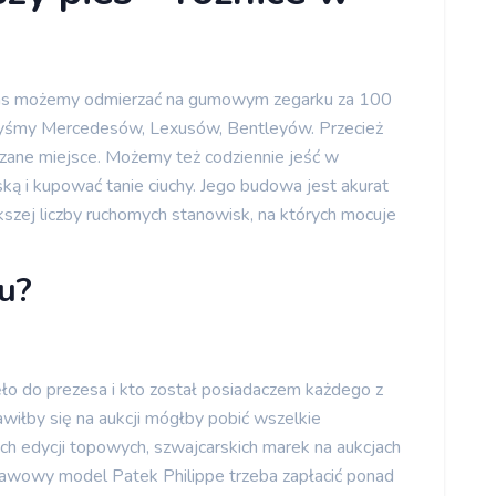
zas możemy odmierzać na gumowym zegarku za 100
ibyśmy Mercedesów, Lexusów, Bentleyów. Przecież
ane miejsce. Możemy też codziennie jeść w
ą i kupować tanie ciuchy. Jego budowa jest akurat
kszej liczby ruchomych stanowisk, na których mocuje
u?
nęło do prezesa i kto został posiadaczem każdego z
jawiłby się na aukcji mógłby pobić wszelkie
ch edycji topowych, szwajcarskich marek na aukcjach
stawowy model Patek Philippe trzeba zapłacić ponad