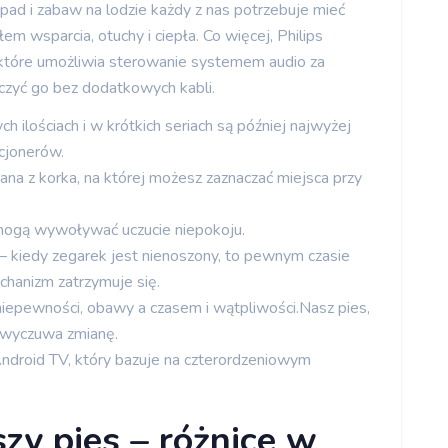
ad i zabaw na lodzie każdy z nas potrzebuje mieć
em wsparcia, otuchy i ciepła. Co więcej, Philips
óre umożliwia sterowanie systemem audio za
czyć go bez dodatkowych kabli.
 ilościach i w krótkich seriach są później najwyżej
kcjonerów.
na z korka, na której możesz zaznaczać miejsca przy
mogą wywoływać uczucie niepokoju.
 kiedy zegarek jest nienoszony, to pewnym czasie
chanizm zatrzymuje się.
niepewności, obawy a czasem i wątpliwości.Nasz pies,
 wyczuwa zmianę.
ndroid TV, który bazuje na czterordzeniowym
szy pies – różnice w