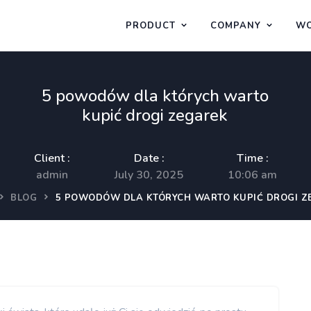
PRODUCT
COMPANY
WO
5 powodów dla których warto
kupić drogi zegarek
Client :
Date :
Time :
admin
July 30, 2025
10:06 am
BLOG
5 POWODÓW DLA KTÓRYCH WARTO KUPIĆ DROGI Z