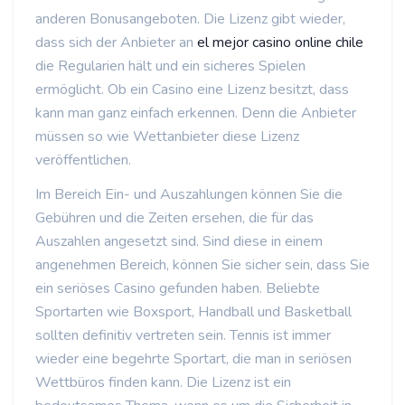
anderen Bonusangeboten. Die Lizenz gibt wieder,
dass sich der Anbieter an
el mejor casino online chile
die Regularien hält und ein sicheres Spielen
ermöglicht. Ob ein Casino eine Lizenz besitzt, dass
kann man ganz einfach erkennen. Denn die Anbieter
müssen so wie Wettanbieter diese Lizenz
veröffentlichen.
Im Bereich Ein- und Auszahlungen können Sie die
Gebühren und die Zeiten ersehen, die für das
Auszahlen angesetzt sind. Sind diese in einem
angenehmen Bereich, können Sie sicher sein, dass Sie
ein seriöses Casino gefunden haben. Beliebte
Sportarten wie Boxsport, Handball und Basketball
sollten definitiv vertreten sein. Tennis ist immer
wieder eine begehrte Sportart, die man in seriösen
Wettbüros finden kann. Die Lizenz ist ein