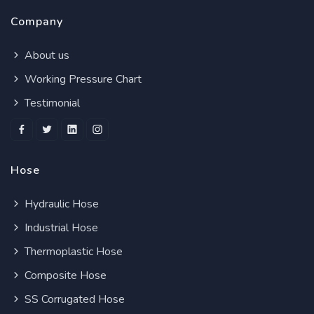
Company
About us
Working Pressure Chart
Testimonial
Hose
Hydraulic Hose
Industrial Hose
Thermoplastic Hose
Composite Hose
SS Corrugated Hose