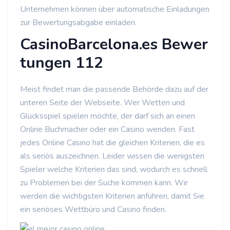
Unternehmen können über automatische Einladungen
zur Bewertungsabgabe einladen.
CasinoBarcelona.es Bewer
tungen 112
Meist findet man die passende Behörde dazu auf der
unteren Seite der Webseite. Wer Wetten und
Glücksspiel spielen möchte, der darf sich an einen
Online Buchmacher oder ein Casino wenden. Fast
jedes Online Casino hat die gleichen Kriterien, die es
als seriös auszeichnen. Leider wissen die wenigsten
Spieler welche Kriterien das sind, wodurch es schnell
zu Problemen bei der Suche kommen kann. Wir
werden die wichtigsten Kriterien anführen, damit Sie
ein seriöses Wettbüro und Casino finden.