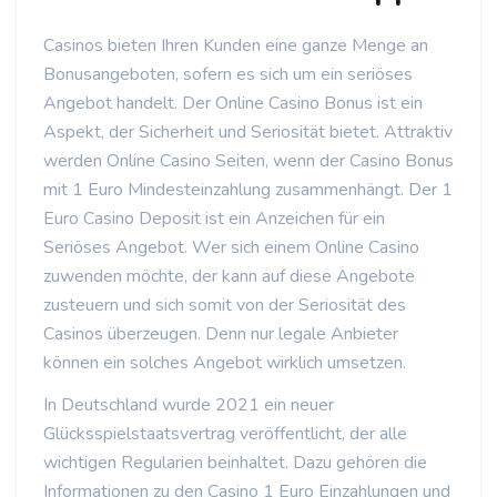
Casinos bieten Ihren Kunden eine ganze Menge an
Bonusangeboten, sofern es sich um ein seriöses
Angebot handelt. Der Online Casino Bonus ist ein
Aspekt, der Sicherheit und Seriosität bietet. Attraktiv
werden Online Casino Seiten, wenn der Casino Bonus
mit 1 Euro Mindesteinzahlung zusammenhängt. Der 1
Euro Casino Deposit ist ein Anzeichen für ein
Seriöses Angebot. Wer sich einem Online Casino
zuwenden möchte, der kann auf diese Angebote
zusteuern und sich somit von der Seriosität des
Casinos überzeugen. Denn nur legale Anbieter
können ein solches Angebot wirklich umsetzen.
In Deutschland wurde 2021 ein neuer
Glücksspielstaatsvertrag veröffentlicht, der alle
wichtigen Regularien beinhaltet. Dazu gehören die
Informationen zu den Casino 1 Euro Einzahlungen und