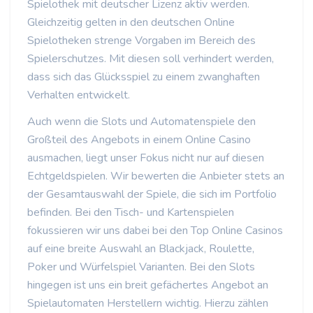
Spielothek mit deutscher Lizenz aktiv werden.
Gleichzeitig gelten in den deutschen Online
Spielotheken strenge Vorgaben im Bereich des
Spielerschutzes. Mit diesen soll verhindert werden,
dass sich das Glücksspiel zu einem zwanghaften
Verhalten entwickelt.
Auch wenn die Slots und Automatenspiele den
Großteil des Angebots in einem Online Casino
ausmachen, liegt unser Fokus nicht nur auf diesen
Echtgeldspielen. Wir bewerten die Anbieter stets an
der Gesamtauswahl der Spiele, die sich im Portfolio
befinden. Bei den Tisch- und Kartenspielen
fokussieren wir uns dabei bei den Top Online Casinos
auf eine breite Auswahl an Blackjack, Roulette,
Poker und Würfelspiel Varianten. Bei den Slots
hingegen ist uns ein breit gefächertes Angebot an
Spielautomaten Herstellern wichtig. Hierzu zählen