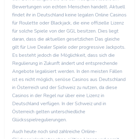
Bewertungen von echten Menschen handelt. Aktuell
findet ihr in Deutschland keine legalen Online Casinos
für Roulette oder Blackjack, die eine offizielle Lizenz
für solche Spiele von der GGL besitzen. Dies liegt
daran, dass die aktuellen gesetzlichen Das gleiche
gilt für Live Dealer Spiele oder progressive Jackpots.
Es besteht jedoch die Möglichkeit, dass sich die
Regulierung in Zukunft ändert und entsprechende
Angebote legalisiert werden. In den meisten Fällen
ist es nicht möglich, seriöse Casinos aus Deutschland
in Österreich und der Schweiz zu nutzen, da diese
Casinos in der Regel nur über eine Lizenz in
Deutschland verfügen. In der Schweiz und in
Österreich gelten unterschiedliche
Glücksspielregulierungen.
Auch heute noch sind zahlreiche Online-