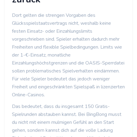
Dort gelten die strengen Vorgaben des
Glücksspielstaatsvertrags nicht, weshalb keine
festen Einsatz- oder Einzahlungslimits
vorgeschrieben sind. Spieler erhalten dadurch mehr
Freiheiten und flexible Spielbedingungen. Limits wie
der 1-€-Einsatz, monatliche
Einzahlungshöchstgrenzen und die OASIS-Sperrdatei
sollen problematisches Spielverhalten eindämmen.
Für viele Spieler bedeutet das jedoch weniger
Freiheit und eingeschränkten Spielspaß in lizenzierten
Online-Casinos.
Das bedeutet, dass du insgesamt 150 Gratis-
Spielrunden abstauben kannst. Bei BingBong musst
du nicht mit einem mulmigen Gefühl an den Start
gehen, sondern kannst dich auf die volle Ladung