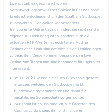
Lizenz stark eingeschränkt worden.
Verantwortungsbewusstes Spielen in Casinos ohne
Limits ist entscheidend, um den Spaß am Glücksspiel
zu bewahren. Hier wollen wir besonders
transparente Online Casinos finden, die nicht nur die
eigenen Auszahlungsquoten, sondern auch die
aktuellen RTP-Werte mit euch teilen. Auch in
Casinos ohne Limit sind natürlich einige Limitierungen
zu beachten. Diese kommen besonders im Live
Casino zum Tragen und sind besonders für Highroller
interessant.
Im Juli 2021 wurde ein neues Glücksspielgesetz
erlassen, welches den Glücksspielmarkt
bundesweit reglementieren und damit für
zusätzlichen Spielerschutz sorgen sollte.
Nur somit ist es uns möglich, alle Facetten des
Casinos zu durchleuchten und in unseren