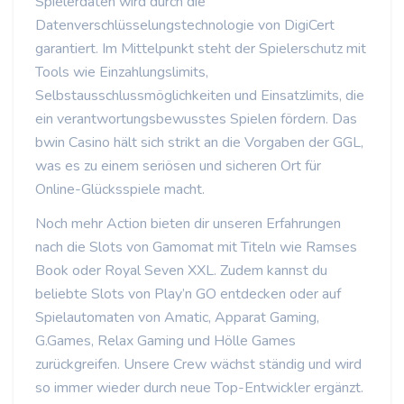
Spielerdaten wird durch die
Datenverschlüsselungstechnologie von DigiCert
garantiert. Im Mittelpunkt steht der Spielerschutz mit
Tools wie Einzahlungslimits,
Selbstausschlussmöglichkeiten und Einsatzlimits, die
ein verantwortungsbewusstes Spielen fördern. Das
bwin Casino hält sich strikt an die Vorgaben der GGL,
was es zu einem seriösen und sicheren Ort für
Online-Glücksspiele macht.
Noch mehr Action bieten dir unseren Erfahrungen
nach die Slots von Gamomat mit Titeln wie Ramses
Book oder Royal Seven XXL. Zudem kannst du
beliebte Slots von Play’n GO entdecken oder auf
Spielautomaten von Amatic, Apparat Gaming,
G.Games, Relax Gaming und Hölle Games
zurückgreifen. Unsere Crew wächst ständig und wird
so immer wieder durch neue Top-Entwickler ergänzt.