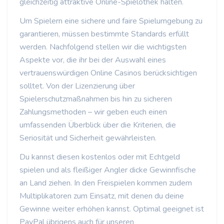
gleichzeitig attraktive Online-Spielothek halten.
Um Spielern eine sichere und faire Spielumgebung zu
garantieren, müssen bestimmte Standards erfüllt
werden. Nachfolgend stellen wir die wichtigsten
Aspekte vor, die ihr bei der Auswahl eines
vertrauenswürdigen Online Casinos berücksichtigen
solltet. Von der Lizenzierung über
Spielerschutzmaßnahmen bis hin zu sicheren
Zahlungsmethoden – wir geben euch einen
umfassenden Überblick über die Kriterien, die
Seriosität und Sicherheit gewährleisten.
Du kannst diesen kostenlos oder mit Echtgeld
spielen und als fleißiger Angler dicke Gewinnfische
an Land ziehen. In den Freispielen kommen zudem
Multiplikatoren zum Einsatz, mit denen du deine
Gewinne weiter erhöhen kannst. Optimal geeignet ist
PayPal übrigens auch für unseren