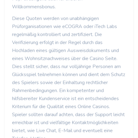
Willkommensbonus.
Diese Quoten werden von unabhängigen
Prüforganisationen wie eCOGRA oder iTech Labs
regelmäßig kontrolliert und zertifiziert. Die
Verifizierung erfolgt in der Regel durch das
Hochladen eines gültigen Ausweisdokuments und
eines Wohnsitznachweises über die Casino Seite.
Dies stellt sicher, dass nur volljährige Personen am
Glücksspiel teilnehmen können und dient dem Schutz
des Spielers sowie der Einhaltung rechtlicher
Rahmenbedingungen. Ein kompetenter und
hilfsbereiter Kundenservice ist ein entscheidendes
Kriterium für die Qualität eines Online Casinos.
Spieler sollten darauf achten, dass der Support leicht
erreichbar ist und vielfältige Kontaktmöglichkeiten
bietet, wie Live Chat, E-Mail und eventuell eine