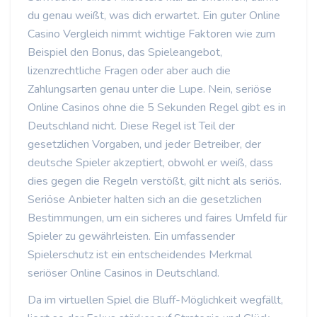
du genau weißt, was dich erwartet. Ein guter Online
Casino Vergleich nimmt wichtige Faktoren wie zum
Beispiel den Bonus, das Spieleangebot,
lizenzrechtliche Fragen oder aber auch die
Zahlungsarten genau unter die Lupe. Nein, seriöse
Online Casinos ohne die 5 Sekunden Regel gibt es in
Deutschland nicht. Diese Regel ist Teil der
gesetzlichen Vorgaben, und jeder Betreiber, der
deutsche Spieler akzeptiert, obwohl er weiß, dass
dies gegen die Regeln verstößt, gilt nicht als seriös.
Seriöse Anbieter halten sich an die gesetzlichen
Bestimmungen, um ein sicheres und faires Umfeld für
Spieler zu gewährleisten. Ein umfassender
Spielerschutz ist ein entscheidendes Merkmal
seriöser Online Casinos in Deutschland.
Da im virtuellen Spiel die Bluff-Möglichkeit wegfällt,