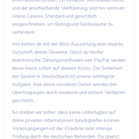
Informationen prüfen. Ein einfacher Anmeldeprozess
und die anschließende Verifizierung sind bei seriösen
Online Casinos Standard und gesetzlich
vorgeschrieben, um Betrug und Geldwäsche zu
verhindern.
Wir bieten dir mit der Blitz-Auszahlung eine rasante
Gutschrift deiner Gewinne. Nutzt du hierfür
elektronische Zahlungsmethoden wie PayPal, landen
diese meist sofort auf deinem Konto. Die Sicherheit
der Spieler in Deutschland ist unsere wichtigste
Aufgabe. Alle deine sensiblen Daten werden bei
Übertragungen durch moderne und sichere Verfahren
geschützt.
So stellen wir sicher, dass keine Unbefugten auf
deine privaten Informationen zurückgreifen können.
Vorausgegangen ist der Erlaubnis eine strenge
Prüfung durch die deutschen Behörden. Du spielst