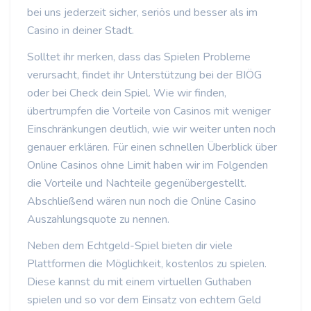
bei uns jederzeit sicher, seriös und besser als im
Casino in deiner Stadt.
Solltet ihr merken, dass das Spielen Probleme
verursacht, findet ihr Unterstützung bei der BIÖG
oder bei Check dein Spiel. Wie wir finden,
übertrumpfen die Vorteile von Casinos mit weniger
Einschränkungen deutlich, wie wir weiter unten noch
genauer erklären. Für einen schnellen Überblick über
Online Casinos ohne Limit haben wir im Folgenden
die Vorteile und Nachteile gegenübergestellt.
Abschließend wären nun noch die Online Casino
Auszahlungsquote zu nennen.
Neben dem Echtgeld-Spiel bieten dir viele
Plattformen die Möglichkeit, kostenlos zu spielen.
Diese kannst du mit einem virtuellen Guthaben
spielen und so vor dem Einsatz von echtem Geld