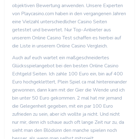
objektiven Bewertung anwenden. Unsere Experten
von Playcasino.com haben in den vergangenen Jahren
eine Vielzahl unterschiedlicher Casino Seiten
getestet und bewertet. Nur Top-Anbieter aus
unserem Online Casino Test schaffen es hierbei auf
die Liste in unserem Online Casino Vergleich.
Auch auf euch wartet ein maßgeschneidertes
Glücksspielangebot bei den besten Online Casino
Echtgeld Seiten. Ich zahle 100 Euro ein, bin auf 400
Euro hochgeklettert, Plein Spiel ca mal hintereinander
gewonnen, dann kam mit der Gier die Wende und ich
bin unter 50 Euro gekommen. 2 mal hat mir jemand
die Gelegenheit gegeben, mit ein par 100 Euro
zufrieden zu sein, aber ich wollte ja nicht. Und nicht
nur mir, denn ich schaue auch oft lange Zeit nur zu, da
sieht man den Blödsinn den manche spielen noch
besser, als wenn man selbst mitspielt.