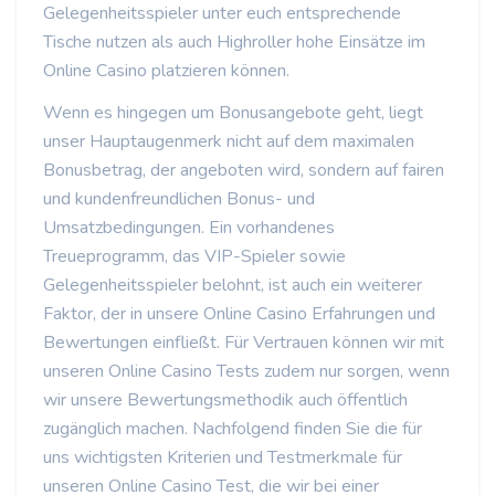
Gelegenheitsspieler unter euch entsprechende
Tische nutzen als auch Highroller hohe Einsätze im
Online Casino platzieren können.
Wenn es hingegen um Bonusangebote geht, liegt
unser Hauptaugenmerk nicht auf dem maximalen
Bonusbetrag, der angeboten wird, sondern auf fairen
und kundenfreundlichen Bonus- und
Umsatzbedingungen. Ein vorhandenes
Treueprogramm, das VIP-Spieler sowie
Gelegenheitsspieler belohnt, ist auch ein weiterer
Faktor, der in unsere Online Casino Erfahrungen und
Bewertungen einfließt. Für Vertrauen können wir mit
unseren Online Casino Tests zudem nur sorgen, wenn
wir unsere Bewertungsmethodik auch öffentlich
zugänglich machen. Nachfolgend finden Sie die für
uns wichtigsten Kriterien und Testmerkmale für
unseren Online Casino Test, die wir bei einer