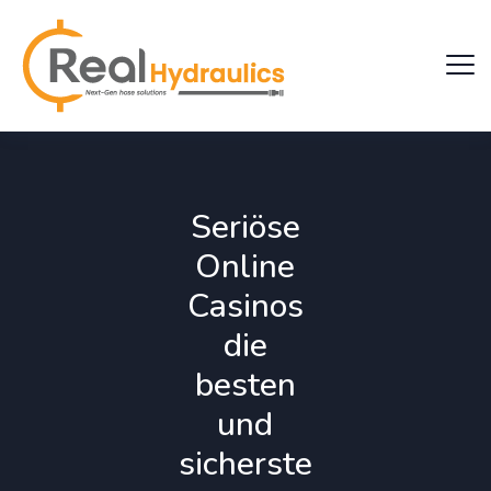
Seriöse
Online
Casinos
die
besten
und
sicherste