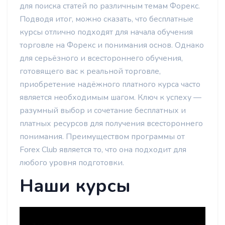
для поиска статей по различным темам Форекс.
Подводя итог, можно сказать, что бесплатные
курсы отлично подходят для начала обучения
торговле на Форекс и понимания основ. Однако
для серьёзного и всестороннего обучения,
готовящего вас к реальной торговле,
приобретение надёжного платного курса часто
является необходимым шагом. Ключ к успеху —
разумный выбор и сочетание бесплатных и
платных ресурсов для получения всестороннего
понимания. Преимуществом программы от
Forex Club является то, что она подходит для
любого уровня подготовки.
Наши курсы