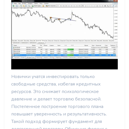
Новички учатся инвестировать только
свободные средства, избегая кредитных
ресурсов. Это снижает психологическое
давление и делает торговлю безопасной.
Постепенное построение торгового плана
повышает уверенность и результативность.
Такой подход формирует фундамент для