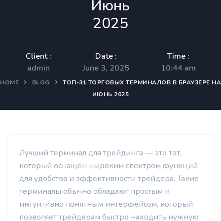
Июнь
2025
Client :
Date :
Time :
admin
June 3, 2025
10:44 am
HOME
BLOG
ТОП-31 ТОРГОВЫХ ТЕРМИНАЛОВ В БРАУЗЕРЕ НА
ИЮНЬ 2025
Лучший терминал для трейдинга — это тот,
который оснащен широким спектром функций
для удобства и эффективности трейдера. Такие
терминалы обычно обладают простым и
интуитивно понятным интерфейсом, который
позволяет трейдерам быстро находить нужную