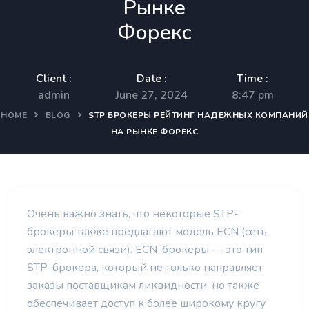
Рынке
Форекс
Client :
Date :
Time :
admin
June 27, 2024
8:47 pm
HOME
BLOG
STP БРОКЕРЫ РЕЙТИНГ НАДЕЖНЫХ КОМПАНИЙ
НА РЫНКЕ ФОРЕКС
Очень важно знать, что некоторые STP-
брокеры также предлагают модель ECN (сеть
электронной связи). ECN-брокеры — это тип
STP-брокера, который не только направляет
заказы поставщикам ликвидности, но также
обеспечивает доступ к более широкому кругу