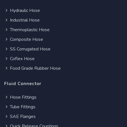
Hydraulic Hose
Industrial Hose
Thermoplastic Hose
Composite Hose
SS Corrugated Hose
Coflex Hose
Food Grade Rubber Hose
Fluid Connector
Hose Fittings
Tube Fittings
SAE Flanges
Quick Release Couplings