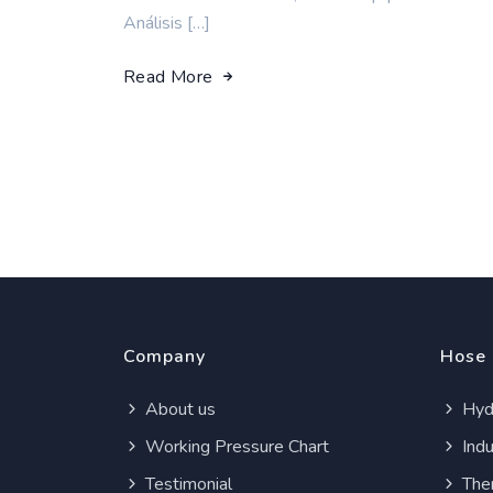
Análisis […]
Read More
Company
Hose
About us
Hydr
Working Pressure Chart
Indu
Testimonial
Ther