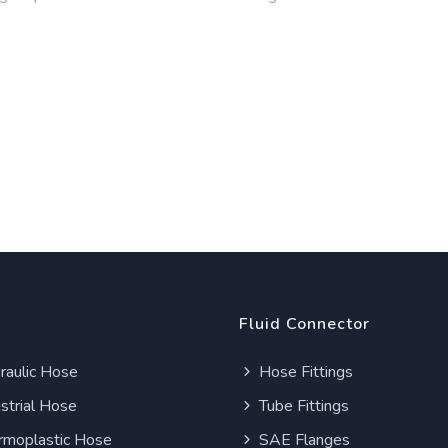
Fluid Connector
aulic Hose
Hose Fittings
strial Hose
Tube Fittings
moplastic Hose
SAE Flanges