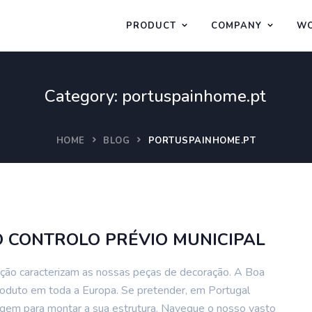
PRODUCT
COMPANY
WO
Category:
portuspainhome.pt
HOME
BLOG
PORTUSPAINHOME.PT
O CONTROLO PRÉVIO MUNICIPAL
ação caracterizam as nossas peças de decoração. A Boa
produto em toda a Europa. Se pretender, em Portugal
agem para montar a sua estrutura. Navegue o nosso vasto