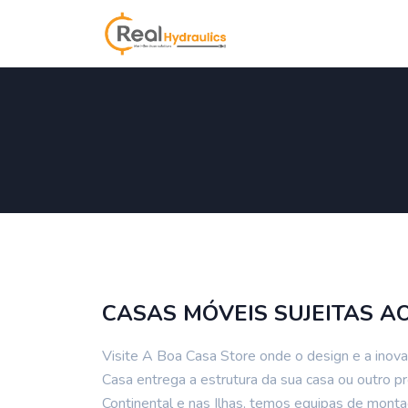
CASAS MÓVEIS SUJEITAS A
Visite A Boa Casa Store onde o design e a inov
Casa entrega a estrutura da sua casa ou outro 
Continental e nas Ilhas, temos equipas de mont