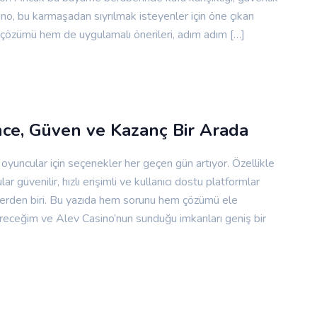
sino, bu karmaşadan sıyrılmak isteyenler için öne çıkan
çözümü hem de uygulamalı önerileri, adım adım […]
ence, Güven ve Kazanç Bir Arada
oyuncular için seçenekler her geçen gün artıyor. Özellikle
 güvenilir, hızlı erişimli ve kullanıcı dostu platformlar
lerden biri. Bu yazıda hem sorunu hem çözümü ele
ereceğim ve Alev Casino’nun sunduğu imkanları geniş bir