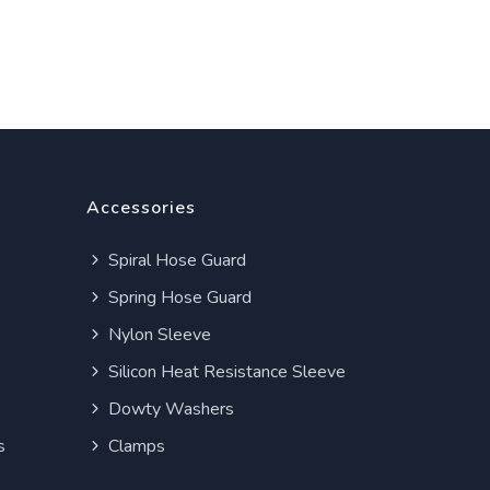
Accessories
Spiral Hose Guard
Spring Hose Guard
Nylon Sleeve
Silicon Heat Resistance Sleeve
Dowty Washers
s
Clamps