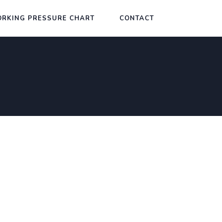
RKING PRESSURE CHART
CONTACT