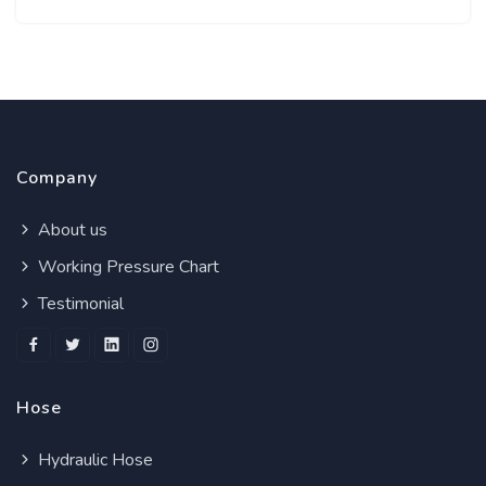
Company
About us
Working Pressure Chart
Testimonial
Hose
Hydraulic Hose