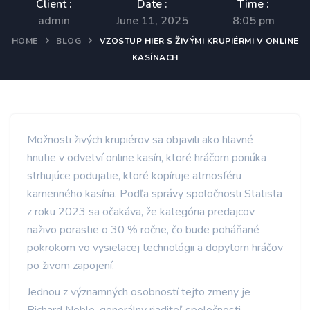
Client :
Date :
Time :
admin
June 11, 2025
8:05 pm
HOME
BLOG
VZOSTUP HIER S ŽIVÝMI KRUPIÉRMI V ONLINE
KASÍNACH
Možnosti živých krupiérov sa objavili ako hlavné
hnutie v odvetví online kasín, ktoré hráčom ponúka
strhujúce podujatie, ktoré kopíruje atmosféru
kamenného kasína. Podľa správy spoločnosti Statista
z roku 2023 sa očakáva, že kategória predajcov
naživo porastie o 30 % ročne, čo bude poháňané
pokrokom vo vysielacej technológii a dopytom hráčov
po živom zapojení.
Jednou z významných osobností tejto zmeny je