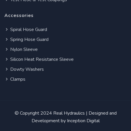
Accessories
Spiral Hose Guard
Spring Hose Guard
Nylon Sleeve
Silicon Heat Resistance Sleeve
Dowty Washers
Clamps
© Copyright 2024
Real Hydraulics
| Designed and
Development by
Inception Digital