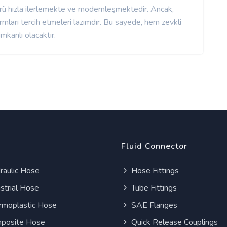
örü hızla ilerlemekte ve modernleşmektedir. Ancak,
rmları tercih etmeleri lazımdır. Bu sayede, hem zevkli
mkanlı olacaktır.
Fluid Connector
aulic Hose
Hose Fittings
strial Hose
Tube Fittings
moplastic Hose
SAE Flanges
posite Hose
Quick Release Couplings