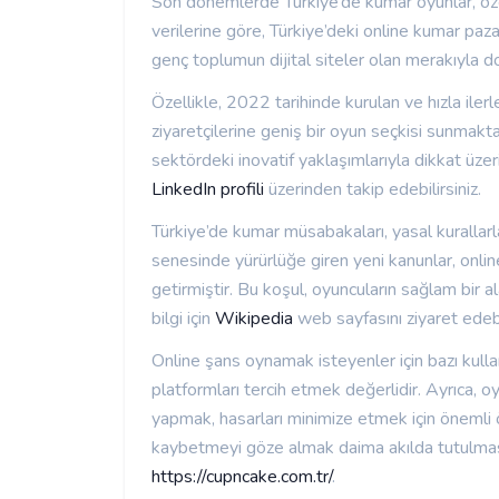
Son dönemlerde Türkiye’de kumar oyunlar, özel
verilerine göre, Türkiye’deki online kumar paza
genç toplumun dijital siteler olan merakıyla doğ
Özellikle, 2022 tarihinde kurulan ve hızla ile
ziyaretçilerine geniş bir oyun seçkisi sunmak
sektördeki inovatif yaklaşımlarıyla dikkat üze
LinkedIn profili
üzerinden takip edebilirsiniz.
Türkiye’de kumar müsabakaları, yasal kurallar
senesinde yürürlüğe giren yeni kanunlar, onlin
getirmiştir. Bu koşul, oyuncuların sağlam bir
bilgi için
Wikipedia
web sayfasını ziyaret edebil
Online şans oynamak isteyenler için bazı kullanı
platformları tercih etmek değerlidir. Ayrıca, o
yapmak, hasarları minimize etmek için öneml
kaybetmeyi göze almak daima akılda tutulması
https://cupncake.com.tr/
.