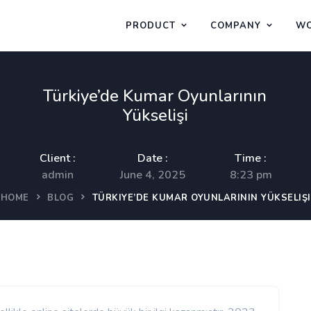
PRODUCT
COMPANY
WO
Türkiye’de Kumar Oyunlarının
Yükselişi
Client :
Date :
Time :
admin
June 4, 2025
8:23 pm
HOME
BLOG
TÜRKIYE’DE KUMAR OYUNLARININ YÜKSELIŞI