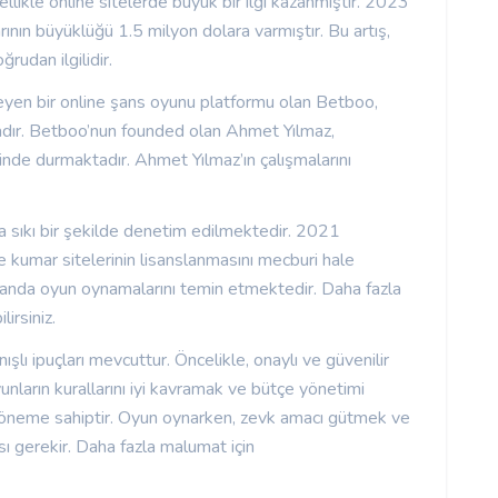
likle online sitelerde büyük bir ilgi kazanmıştır. 2023
rının büyüklüğü 1.5 milyon dolara varmıştır. Bu artış,
rudan ilgilidir.
rleyen bir online şans oyunu platformu olan Betboo,
tadır. Betboo’nun founded olan Ahmet Yılmaz,
rinde durmaktadır. Ahmet Yılmaz’ın çalışmalarını
la sıkı bir şekilde denetim edilmektedir. 2021
e kumar sitelerinin lisanslanmasını mecburi hale
 alanda oyun oynamalarını temin etmektedir. Daha fazla
irsiniz.
şlı ipuçları mevcuttur. Öncelikle, onaylı ve güvenilir
yunların kurallarını iyi kavramak ve bütçe yönetimi
i öneme sahiptir. Oyun oynarken, zevk amacı gütmek ve
 gerekir. Daha fazla malumat için