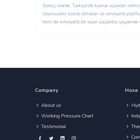
Sonuç olarak, Türkiye’de kumar oyunları sekt
oyuncuların özenli olmaları ve emniyetli platfo
hem de emniyetli bir oyun yaşantısı yaşamak i
Company
Hose
About us
Hydr
Working Pressure Chart
Indu
Testimonial
Ther
Com