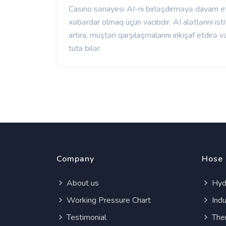
Casino sənayesi AI-ni birləşdirməyə davam et
xəbərdar olmaq üçün vacibdir. AI alətlərini isti
artıra, müştəri qarşılaşmalarını inkişaf etdir
tuta bilər.
Company
Hose
About us
Hydr
Working Pressure Chart
Indu
Testimonial
Ther