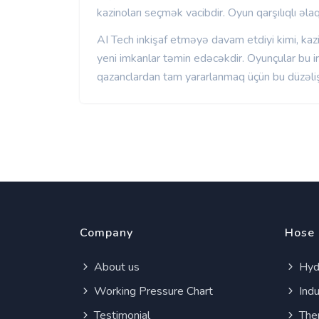
kazinoları seçmək vacibdir. Oyun qarşılıqlı əla
AI Tech inkişaf etməyə davam etdiyi kimi, kaz
yeni imkanlar təmin edəcəkdir. Oyunçular bu ir
qazanclardan tam yararlanmaq üçün bu düzəliş
Company
Hose
About us
Hydr
Working Pressure Chart
Indu
Testimonial
Ther