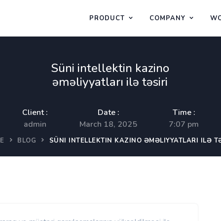
PRODUCT
COMPANY
WO
Süni intellektin kazino
əməliyyatları ilə təsiri
Client :
Date :
Time :
admin
March 18, 2025
7:07 pm
E
BLOG
SÜNI INTELLEKTIN KAZINO ƏMƏLIYYATLARI ILƏ T