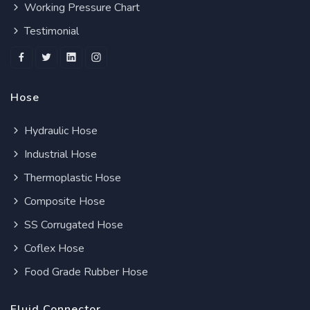
Working Pressure Chart
Testimonial
Hose
Hydraulic Hose
Industrial Hose
Thermoplastic Hose
Composite Hose
SS Corrugated Hose
Coflex Hose
Food Grade Rubber Hose
Fluid Connector