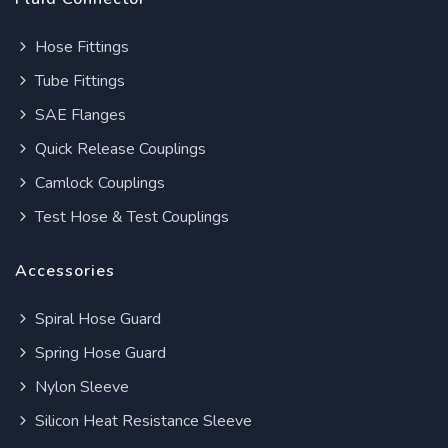
Hose Fittings
Tube Fittings
SAE Flanges
Quick Release Couplings
Camlock Couplings
Test Hose & Test Couplings
Accessories
Spiral Hose Guard
Spring Hose Guard
Nylon Sleeve
Silicon Heat Resistance Sleeve