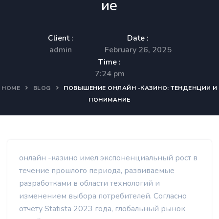
ие
Client :
Date :
admin
February 26, 2025
Time :
7:24 pm
HOME
BLOG
ПОВЫШЕНИЕ ОНЛАЙН -КАЗИНО: ТЕНДЕНЦИИ И
ПОНИМАНИЕ
онлайн -казино имел экспоненциальный рост в
течение прошлого периода, развиваемые
разработками в области технологий и
изменением выбора потребителей. Согласно
отчету Statista 2023 года, глобальный рынок