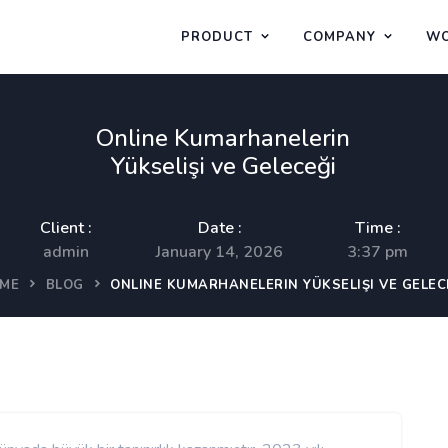
PRODUCT
COMPANY
WO
Online Kumarhanelerin
Yükselişi ve Geleceği
Client :
Date :
Time :
admin
January 14, 2026
3:37 pm
ME
BLOG
ONLINE KUMARHANELERIN YÜKSELIŞI VE GELEC