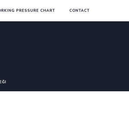
RKING PRESSURE CHART
CONTACT
EĞI