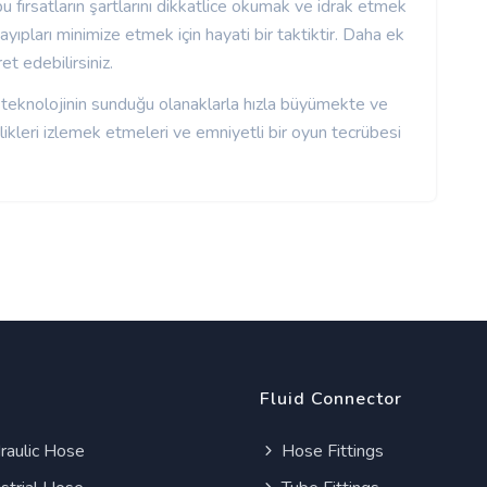
 fırsatların şartlarını dikkatlice okumak ve idrak etmek
yıpları minimize etmek için hayati bir taktiktir. Daha ek
et edebilirsiniz.
 teknolojinin sunduğu olanaklarla hızla büyümekte ve
ikleri izlemek etmeleri ve emniyetli bir oyun tecrübesi
Fluid Connector
aulic Hose
Hose Fittings