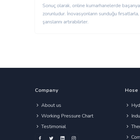
Sonuç olarak, online kumarhanelerde başarıya
zorunludur. İnovasyonların sunduğu fırsatlarla,
şanslarını artırabilirler.
Company
Hose
About us
Hydr
Working Pressure Chart
Indu
Testimonial
Ther
Com