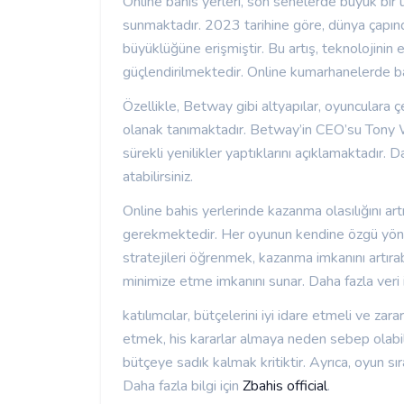
Online bahis yerleri, son senelerde büyük bir
sunmaktadır. 2023 tarihine göre, dünya çapınd
büyüklüğüne erişmiştir. Bu artış, teknolojinin 
güçlendirilmektedir. Online kumarhanelerde başa
Özellikle, Betway gibi altyapılar, oyunculara ç
olanak tanımaktadır. Betway’in CEO’su Tony We
sürekli yenilikler yaptıklarını açıklamaktadır. 
atabilirsiniz.
Online bahis yerlerinde kazanma olasılığını artı
gerekmektedir. Her oyunun kendine özgü yönte
stratejileri öğrenmek, kazanma imkanını artırab
minimize etme imkanını sunar. Daha fazla veri 
katılımcılar, bütçelerini iyi idare etmeli ve za
etmek, his kararlar almaya neden sebep olabili
bütçeye sadık kalmak kritiktir. Ayrıca, oyun s
Daha fazla bilgi için
Zbahis official
.