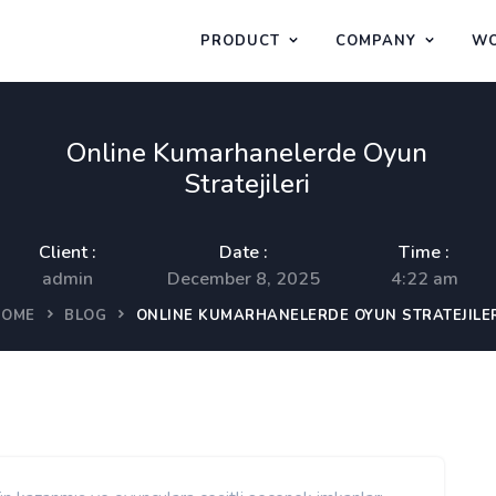
PRODUCT
COMPANY
WO
Online Kumarhanelerde Oyun
Stratejileri
Client :
Date :
Time :
admin
December 8, 2025
4:22 am
HOME
BLOG
ONLINE KUMARHANELERDE OYUN STRATEJILE