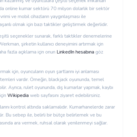
 ün kazanmış ve oyunculara çeşitli seçenek imkanları
a online kumar sektörü 70 milyon dolarlık bir sektör
evrimi ve mobil cihazların yaygınlaşması ile
rılı olmak için bazı taktikler geliştirmek değerlidir.
eşitli seçenekler sunarak, farklı taktikler denemelerine
rkman, şirketin kullanıcı deneyimini artırmak için
Daha fazla açıklama için onun
LinkedIn hesabına
göz
rmak için, oyuncuların oyun şartlarını iyi anlaması
mleri vardır. Örneğin, blackjack oyununda, temel
ilir. Ayrıca, rulet oyununda, dış kumarlar yapmak, kaybı
için
Wikipedia
web sayfasını ziyaret edebilirsiniz.
rarlarını kontrol altında saklamalıdır. Kumarhanelerde zarar
r. Bu sebep ile, belirli bir bütçe belirlemek ve bu
ırasında ara vermek, ruhsal olarak yenilenmeyi sağlar.