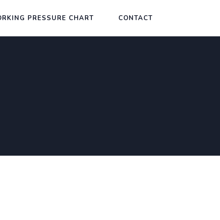
RKING PRESSURE CHART
CONTACT