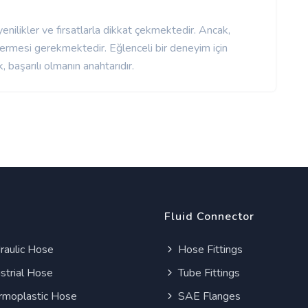
enilikler ve fırsatlarla dikkat çekmektedir. Ancak,
r vermesi gerekmektedir. Eğlenceli bir deneyim için
başarılı olmanın anahtarıdır.
Fluid Connector
aulic Hose
Hose Fittings
strial Hose
Tube Fittings
moplastic Hose
SAE Flanges