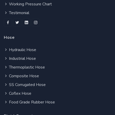
Working Pressure Chart
Testimonial
Hose
Hydraulic Hose
Industrial Hose
Thermoplastic Hose
Composite Hose
SS Corrugated Hose
Coflex Hose
Food Grade Rubber Hose