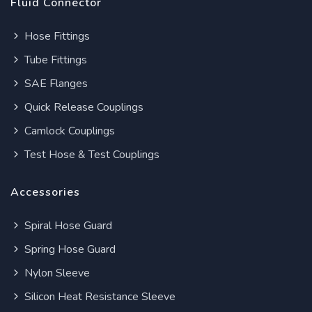
Fluid Connector
Hose Fittings
Tube Fittings
SAE Flanges
Quick Release Couplings
Camlock Couplings
Test Hose & Test Couplings
Accessories
Spiral Hose Guard
Spring Hose Guard
Nylon Sleeve
Silicon Heat Resistance Sleeve