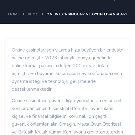
HOME
BLOG
ONLINE CASINOLAR VE OYUN LISANSLARI
Online casinolar, son yıllarda hızla büyüyen bir endüstri
haline gelmiştir. 2023 itibarıyla, dünya genelinde
online kumar pazarının değeri 100 milyar doları
aşmıştır. Bu büyüme, kullanıcıların ev konforunda oyun
oynama isteği ve teknolojik gelişmelerle
desteklenmektedir.
Online casinoların güvenilirliği, oyuncular için en önemli
konulardan biridir. Lisanslı platformlar, oyuncuların
kişisel ve finansal bilgilerini korumak için çeşitli
güvenlik önlemleri alır. Örneğin, Malta Oyun Otoritesi
ve Birleşik Krallık Kumar Komisyonu gibi otoritelerden