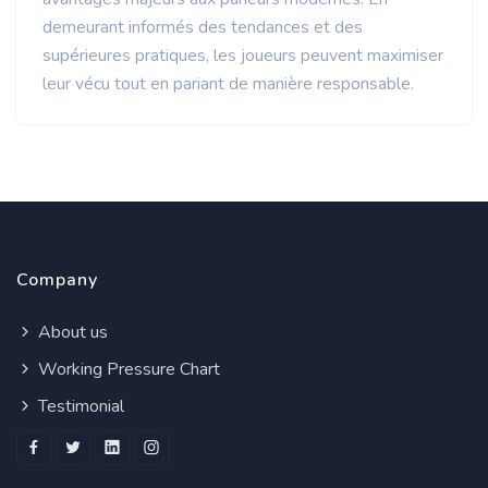
demeurant informés des tendances et des
supérieures pratiques, les joueurs peuvent maximiser
leur vécu tout en pariant de manière responsable.
Company
About us
Working Pressure Chart
Testimonial