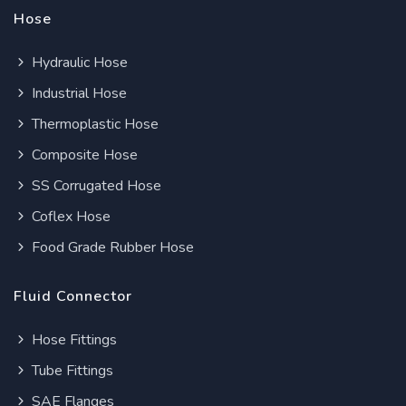
Hose
Hydraulic Hose
Industrial Hose
Thermoplastic Hose
Composite Hose
SS Corrugated Hose
Coflex Hose
Food Grade Rubber Hose
Fluid Connector
Hose Fittings
Tube Fittings
SAE Flanges