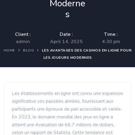
Moderne
s
Client :
Date :
Time :
admin
April 14, 2025
4:30 pm
HOME
BLOG
LES AVANTAGES DES CASINOS EN LIGNE POUR
LES JOUEURS MODERNES
Les établissements en ligne ont connu une expansion
significative ces passées années, fournissant aux
participants une épreuve de pari accessible et variée.
En 2023, le domaine mondial des jeux en ligne a
atteint une évaluation de 66,7 millions de dollars,
selon un rapport de Statista. Cette tendance est