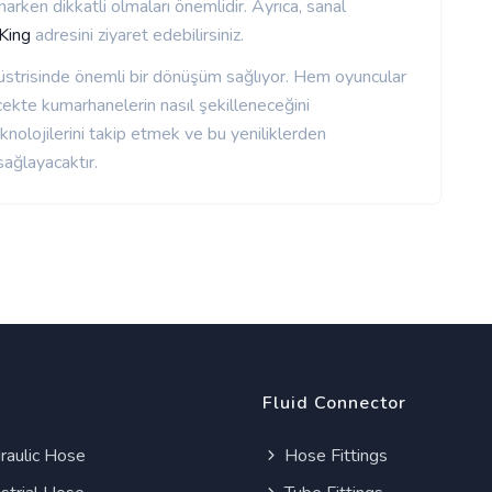
narken dikkatli olmaları önemlidir. Ayrıca, sanal
King
adresini ziyaret edebilirsiniz.
üstrisinde önemli bir dönüşüm sağlıyor. Hem oyuncular
cekte kumarhanelerin nasıl şekilleneceğini
knolojilerini takip etmek ve bu yeniliklerden
sağlayacaktır.
Fluid Connector
aulic Hose
Hose Fittings