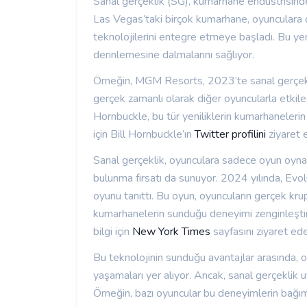
Sanal gerçeklik (SG), kumarhane endüstrisinde 
Las Vegas’taki birçok kumarhane, oyunculara 
teknolojilerini entegre etmeye başladı. Bu ye
derinlemesine dalmalarını sağlıyor.
Örneğin, MGM Resorts, 2023’te sanal gerçekli
gerçek zamanlı olarak diğer oyuncularla etki
Hornbuckle, bu tür yeniliklerin kumarhanelerin g
için Bill Hornbuckle’ın
Twitter profilini
ziyaret e
Sanal gerçeklik, oyunculara sadece oyun oyn
bulunma fırsatı da sunuyor. 2024 yılında, Evol
oyunu tanıttı. Bu oyun, oyuncuların gerçek kru
kumarhanelerin sunduğu deneyimi zenginleştiri
bilgi için
New York Times
sayfasını ziyaret edeb
Bu teknolojinin sunduğu avantajlar arasında,
yaşamaları yer alıyor. Ancak, sanal gerçeklik 
Örneğin, bazı oyuncular bu deneyimlerin bağım