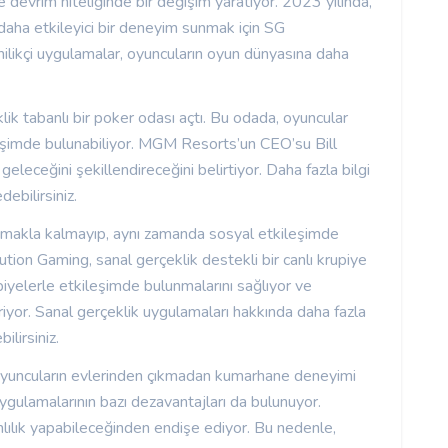
devrim niteliğinde bir değişim yaratıyor. 2023 yılında,
daha etkileyici bir deneyim sunmak için SG
nilikçi uygulamalar, oyuncuların oyun dünyasına daha
k tabanlı bir poker odası açtı. Bu odada, oyuncular
leşimde bulunabiliyor. MGM Resorts’un CEO’su Bill
eleceğini şekillendireceğini belirtiyor. Daha fazla bilgi
debilirsiniz.
amakla kalmayıp, aynı zamanda sosyal etkileşimde
ution Gaming, sanal gerçeklik destekli bir canlı krupiye
piyelerle etkileşimde bulunmalarını sağlıyor ve
yor. Sanal gerçeklik uygulamaları hakkında daha fazla
ilirsiniz.
 oyuncuların evlerinden çıkmadan kumarhane deneyimi
uygulamalarının bazı dezavantajları da bulunuyor.
lılık yapabileceğinden endişe ediyor. Bu nedenle,