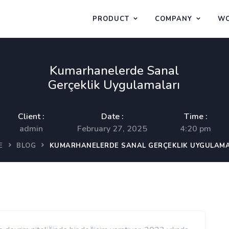
PRODUCT
COMPANY
WO
Kumarhanelerde Sanal
Gerçeklik Uygulamaları
Client :
Date :
Time :
admin
February 27, 2025
4:20 pm
E
BLOG
KUMARHANELERDE SANAL GERÇEKLIK UYGULAMA