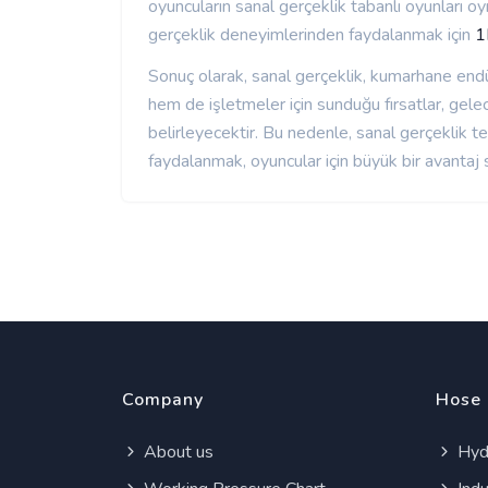
oyuncuların sanal gerçeklik tabanlı oyunları oy
gerçeklik deneyimlerinden faydalanmak için
1
Sonuç olarak, sanal gerçeklik, kumarhane end
hem de işletmeler için sunduğu fırsatlar, gele
belirleyecektir. Bu nedenle, sanal gerçeklik te
faydalanmak, oyuncular için büyük bir avantaj 
Company
Hose
About us
Hydr