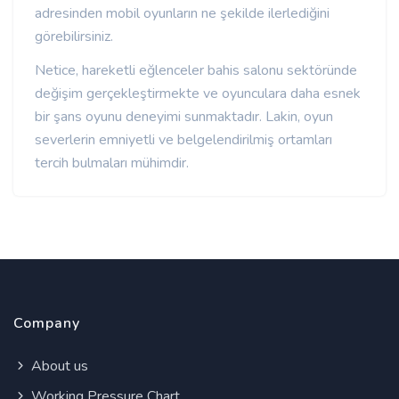
adresinden mobil oyunların ne şekilde ilerlediğini
görebilirsiniz.
Netice, hareketli eğlenceler bahis salonu sektöründe
değişim gerçekleştirmekte ve oyunculara daha esnek
bir şans oyunu deneyimi sunmaktadır. Lakin, oyun
severlerin emniyetli ve belgelendirilmiş ortamları
tercih bulmaları mühimdir.
Company
About us
Working Pressure Chart