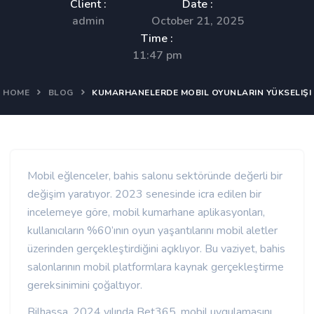
Client :
Date :
admin
October 21, 2025
Time :
11:47 pm
HOME
BLOG
KUMARHANELERDE MOBIL OYUNLARIN YÜKSELIŞI
Mobil eğlenceler, bahis salonu sektöründe değerli bir
değişim yaratıyor. 2023 senesinde icra edilen bir
incelemeye göre, mobil kumarhane aplikasyonları,
kullanıcıların %60’ının oyun yaşantılarını mobil aletler
üzerinden gerçekleştirdiğini açıklıyor. Bu vaziyet, bahis
salonlarının mobil platformlara kaynak gerçekleştirme
gereksinimini çoğaltıyor.
Bilhassa, 2024 yılında Bet365, mobil uygulamasını