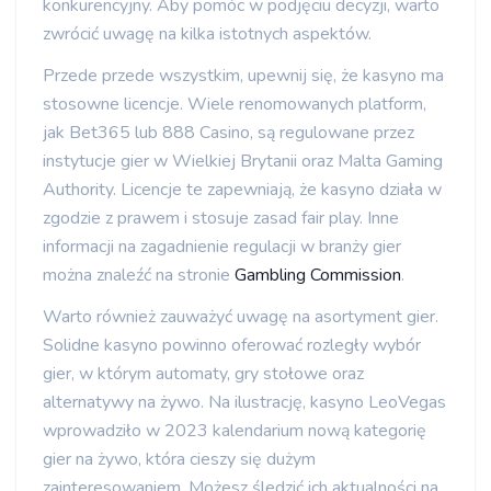
konkurencyjny. Aby pomóc w podjęciu decyzji, warto
zwrócić uwagę na kilka istotnych aspektów.
Przede przede wszystkim, upewnij się, że kasyno ma
stosowne licencje. Wiele renomowanych platform,
jak Bet365 lub 888 Casino, są regulowane przez
instytucje gier w Wielkiej Brytanii oraz Malta Gaming
Authority. Licencje te zapewniają, że kasyno działa w
zgodzie z prawem i stosuje zasad fair play. Inne
informacji na zagadnienie regulacji w branży gier
można znaleźć na stronie
Gambling Commission
.
Warto również zauważyć uwagę na asortyment gier.
Solidne kasyno powinno oferować rozległy wybór
gier, w którym automaty, gry stołowe oraz
alternatywy na żywo. Na ilustrację, kasyno LeoVegas
wprowadziło w 2023 kalendarium nową kategorię
gier na żywo, która cieszy się dużym
zainteresowaniem. Możesz śledzić ich aktualności na