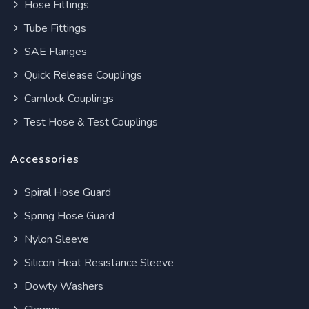
Hose Fittings
Tube Fittings
SAE Flanges
Quick Release Couplings
Camlock Couplings
Test Hose & Test Couplings
Accessories
Spiral Hose Guard
Spring Hose Guard
Nylon Sleeve
Silicon Heat Resistance Sleeve
Dowty Washers