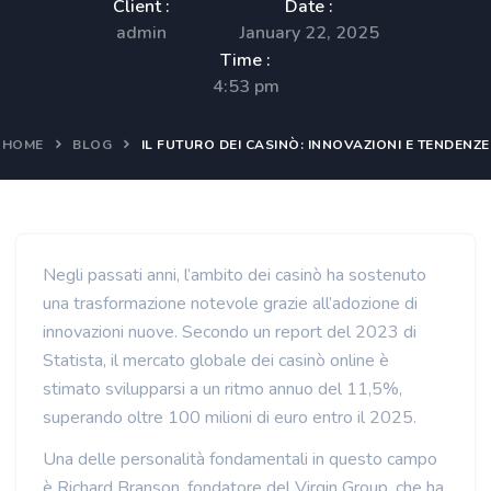
Client :
Date :
admin
January 22, 2025
Time :
4:53 pm
HOME
BLOG
IL FUTURO DEI CASINÒ: INNOVAZIONI E TENDENZE
Negli passati anni, l’ambito dei casinò ha sostenuto
una trasformazione notevole grazie all’adozione di
innovazioni nuove. Secondo un report del 2023 di
Statista, il mercato globale dei casinò online è
stimato svilupparsi a un ritmo annuo del 11,5%,
superando oltre 100 milioni di euro entro il 2025.
Una delle personalità fondamentali in questo campo
è Richard Branson, fondatore del Virgin Group, che ha