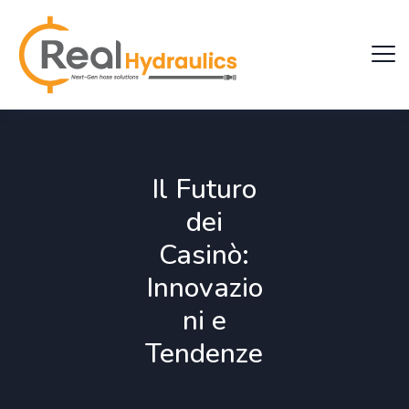
Il Futuro
dei
Casinò:
Innovazio
ni e
Tendenze