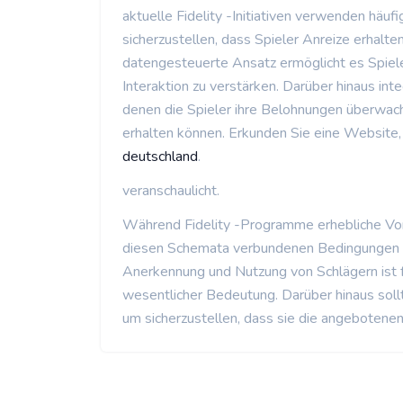
aktuelle Fidelity -Initiativen verwenden hä
sicherzustellen, dass Spieler Anreize erhalten
datengesteuerte Ansatz ermöglicht es Spiele,
Interaktion zu verstärken. Darüber hinaus in
denen die Spieler ihre Belohnungen überwa
erhalten können. Erkunden Sie eine Website,
deutschland
.
veranschaulicht.
Während Fidelity -Programme erhebliche Vort
diesen Schemata verbundenen Bedingungen u
Anerkennung und Nutzung von Schlägern ist 
wesentlicher Bedeutung. Darüber hinaus sollt
um sicherzustellen, dass sie die angebotenen