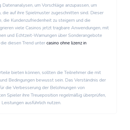
ufig Datenanalysen, um Vorschläge anzupassen, um
, die auf ihre Spielmuster zugeschnitten sind. Dieser
 die Kundenzufriedenheit zu steigern und die
tegrieren viele Casinos jetzt tragbare Anwendungen, mit
chen und Echtzeit-Warnungen über Sonderangebote
 die diesen Trend unter
casino ohne lizenz in
eile bieten können, sollten die Teilnehmer die mit
nd Bedingungen bewusst sein. Das Verständnis der
für die Verbesserung der Belohnungen von
en Spieler ihre Treueposition regelmäßig überprüfen,
 Leistungen ausführlich nutzen.