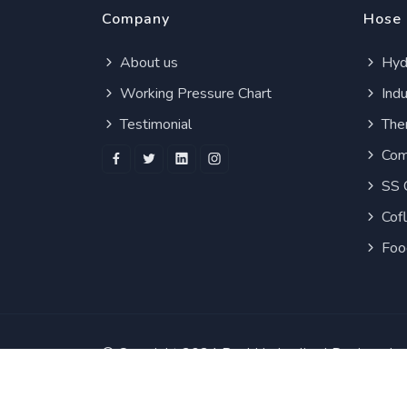
Company
Hose
About us
Hydr
Working Pressure Chart
Indu
Testimonial
Ther
Com
SS 
Cof
Foo
© Copyright 2024
Real Hydraulics
| Designed 
Digital