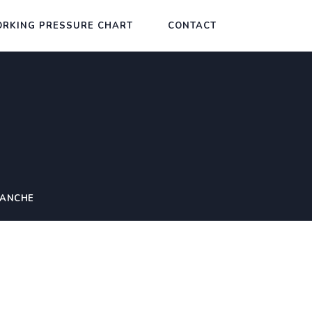
RKING PRESSURE CHART
CONTACT
RANCHE