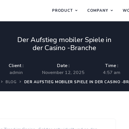
PRODUCT
COMPANY
WO
Der Aufstieg mobiler Spiele in
der Casino -Branche
Client :
Date :
Time :
admin
November 12, 2025
4:57 am
BLOG
DER AUFSTIEG MOBILER SPIELE IN DER CASINO -B