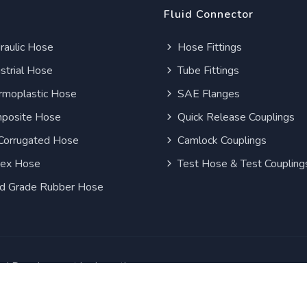
Fluid Connector
aulic Hose
Hose Fittings
strial Hose
Tube Fittings
moplastic Hose
SAE Flanges
posite Hose
Quick Release Couplings
Corrugated Hose
Camlock Couplings
lex Hose
Test Hose & Test Coupling
d Grade Rubber Hose
and Development by
Inception