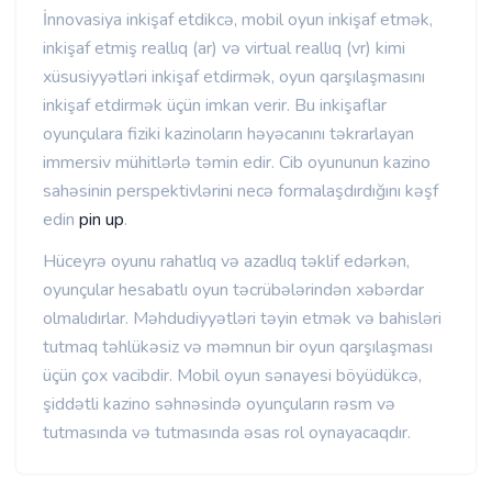
İnnovasiya inkişaf etdikcə, mobil oyun inkişaf etmək,
inkişaf etmiş reallıq (ar) və virtual reallıq (vr) kimi
xüsusiyyətləri inkişaf etdirmək, oyun qarşılaşmasını
inkişaf etdirmək üçün imkan verir. Bu inkişaflar
oyunçulara fiziki kazinoların həyəcanını təkrarlayan
immersiv mühitlərlə təmin edir. Cib oyununun kazino
sahəsinin perspektivlərini necə formalaşdırdığını kəşf
edin
pin up
.
Hüceyrə oyunu rahatlıq və azadlıq təklif edərkən,
oyunçular hesabatlı oyun təcrübələrindən xəbərdar
olmalıdırlar. Məhdudiyyətləri təyin etmək və bahisləri
tutmaq təhlükəsiz və məmnun bir oyun qarşılaşması
üçün çox vacibdir. Mobil oyun sənayesi böyüdükcə,
şiddətli kazino səhnəsində oyunçuların rəsm və
tutmasında və tutmasında əsas rol oynayacaqdır.