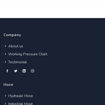
Company
About us
Working Pressure Chart
Testimonial
Hose
Hydraulic Hose
Industrial Hose