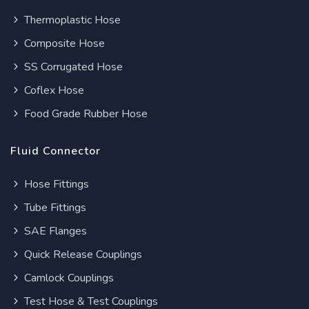
Thermoplastic Hose
Composite Hose
SS Corrugated Hose
Coflex Hose
Food Grade Rubber Hose
Fluid Connector
Hose Fittings
Tube Fittings
SAE Flanges
Quick Release Couplings
Camlock Couplings
Test Hose & Test Couplings