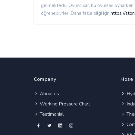
gelmektedir. Oyuncular, bu oyunları oynarken
öğrenebilirler. Daha fazla bilgi için
https://sto
Company
Hose
About us
Hydr
Working Pressure Chart
Indu
Testimonial
Ther
Com
SS 