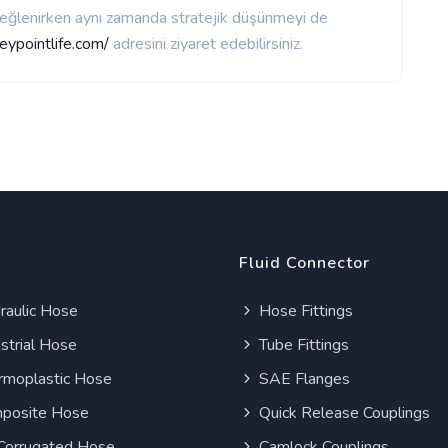
 eğlenirken aynı zamanda stratejik düşünmeyi de
neypointlife.com/
adresini ziyaret edebilirsiniz.
Fluid Connector
aulic Hose
Hose Fittings
strial Hose
Tube Fittings
moplastic Hose
SAE Flanges
posite Hose
Quick Release Couplings
Corrugated Hose
Camlock Couplings