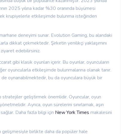
arasında büyük bir popülarite kazanmıştır. 2023 yılında
zarının 2025 yılına kadar %30 oranında büyümesi
ek krupiyelerle etkileşimde bulunma isteğinden
kumarhane deneyimi sunar. Evolution Gaming, bu alandaki
rla dikkat çekmektedir. Şirketin yenilikçi yaklaşımını
ziyaret edebilirsiniz.
carat gibi klasik oyunları içerir. Bu oyunlar, oyuncuların
ğer oyuncularla etkileşimde bulunmalarına olanak tanır.
en de oynanabilmektedir, bu da oyunculara büyük bir
ı stratejiler geliştirmek önemlidir. Oyuncular, oyun
 yönetmelidir. Ayrıca, oyun sürelerini sınırlamak, aşırı
ağlar. Daha fazla bilgi için
New York Times
makalesini
in gelişmesiyle birlikte daha da popüler hale