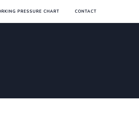
RKING PRESSURE CHART
CONTACT