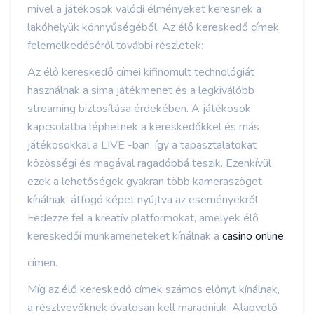
mivel a játékosok valódi élményeket keresnek a
lakóhelyük könnyűségéből. Az élő kereskedő címek
felemelkedéséről további részletek:
Az élő kereskedő címei kifinomult technológiát
használnak a sima játékmenet és a legkiválóbb
streaming biztosítása érdekében. A játékosok
kapcsolatba léphetnek a kereskedőkkel és más
játékosokkal a LIVE -ban, így a tapasztalatokat
közösségi és magával ragadóbbá teszik. Ezenkívül
ezek a lehetőségek gyakran több kameraszöget
kínálnak, átfogó képet nyújtva az eseményekről.
Fedezze fel a kreatív platformokat, amelyek élő
kereskedői munkameneteket kínálnak a
casino online
.
címen.
Míg az élő kereskedő címek számos előnyt kínálnak,
a résztvevőknek óvatosan kell maradniuk. Alapvető