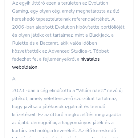
Az egyik úttörő ezen a területen az Evolution
Gaming, egy olyan cég, amely meghatározta az élő
kereskedő tapasztalatainak referenciaértékét. A
2006-ban alapított Evolution kibővítette portfólióját,
és olyan játékokat tartalmaz, mint a Blackjack, a
Rulette és a Baccarat, akik valós időben
közvetítették az Advanced Studios-t. Többet
fedezhet fel a fejleményeikről a
hivatalos
weboldalon
.
A
2023 -ban a cég elindította a "Villám rulett" nevű új
játékot, amely véletlenszerű szorzókat tartalmaz,
hogy javítsa a játékosok izgalmát és leendő
kifizetéseit. Ez az úttörő megközelítés megragadta
az újabb demográfiai, a hagyományos játék és a
kortárs technológia keverékét. Az élő kereskedő