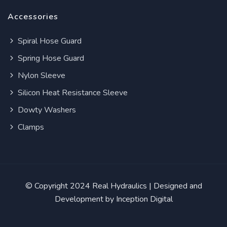
Accessories
Spiral Hose Guard
Spring Hose Guard
Nylon Sleeve
Silicon Heat Resistance Sleeve
Dowty Washers
Clamps
© Copyright 2024
Real Hydraulics
| Designed and
Development by
Inception Digital