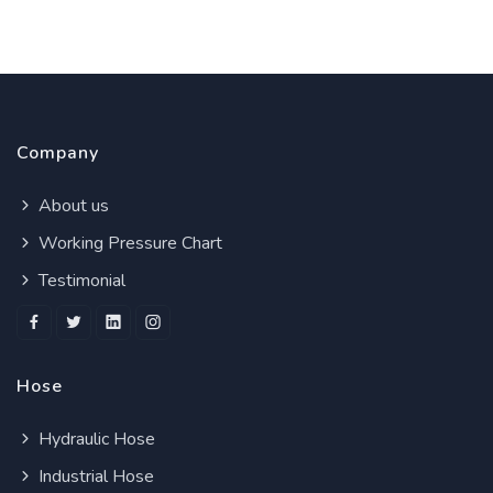
Company
About us
Working Pressure Chart
Testimonial
Hose
Hydraulic Hose
Industrial Hose