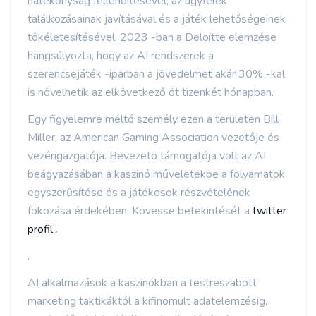
hatékonyság fellendítésével, az ügyfelek
találkozásainak javításával és a játék lehetőségeinek
tökéletesítésével. 2023 -ban a Deloitte elemzése
hangsúlyozta, hogy az AI rendszerek a
szerencsejáték -iparban a jövedelmet akár 30% -kal
is növelhetik az elkövetkező öt tizenkét hónapban.
Egy figyelemre méltó személy ezen a területen Bill
Miller, az American Gaming Association vezetője és
vezérigazgatója. Bevezetõ támogatója volt az AI
beágyazásában a kaszinó műveletekbe a folyamatok
egyszerűsítése és a játékosok részvételének
fokozása érdekében. Kövesse betekintését a
twitter
profil
.
.
AI alkalmazások a kaszinókban a testreszabott
marketing taktikáktól a kifinomult adatelemzésig,