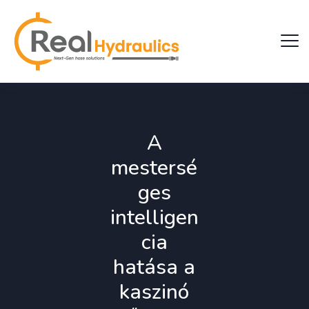
A
mestersé
ges
intelligen
cia
hatása a
kaszinó