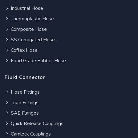
Industrial Hose
Thermoplastic Hose
Composite Hose
SS Corrugated Hose
Coflex Hose
Food Grade Rubber Hose
Fluid Connector
Hose Fittings
Tube Fittings
SAE Flanges
Quick Release Couplings
Camlock Couplings